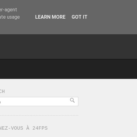
er-agent
rate usage
LEARN MORE
GOT IT
CH
NEZ-VOUS À 24FPS