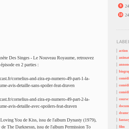
9
24
10
24
LABE
action
Planète Des Singes - Le Nouveau Royaume, retrouvez
animat
épisode en 2 parties :
annon
biogra
dcast.fr/cornelius-and-zira-ep-numero-49-part-1-la-
coméd
me-avis-detaille-sans-spoiler-feat-draven
comédi
comédi
dcast.fr/cornelius-and-zira-ep-numero-49-part-2-la-
course
me-avis-detaille-avec-spoilers-feat-draven
docume
drame
Loving You de Kiss, issu de l'album Dynasty (1979),
fantas
e de The Darknessn, issu de l'album Permission To
film