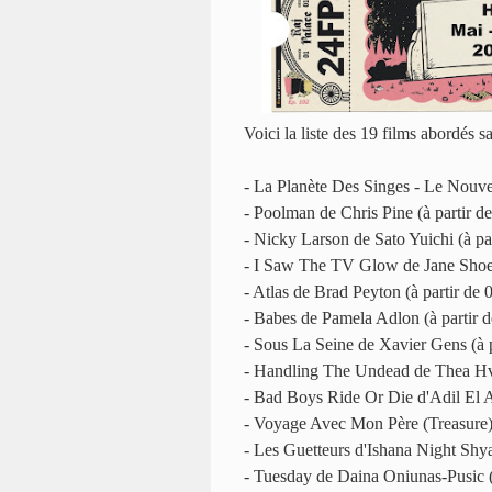
Voici la liste des 19 films abordés s
- La Planète Des Singes - Le Nouve
- Poolman de Chris Pine (à partir d
- Nicky Larson de Sato Yuichi (à par
- I Saw The TV Glow de Jane Shoen
- Atlas de Brad Peyton (à partir de 
- Babes de Pamela Adlon (à partir d
- Sous La Seine de Xavier Gens (à p
- Handling The Undead de Thea Hvis
- Bad Boys Ride Or Die d'Adil El Arb
- Voyage Avec Mon Père (Treasure) d
- Les Guetteurs d'Ishana Night Shya
- Tuesday de Daina Oniunas-Pusic (à