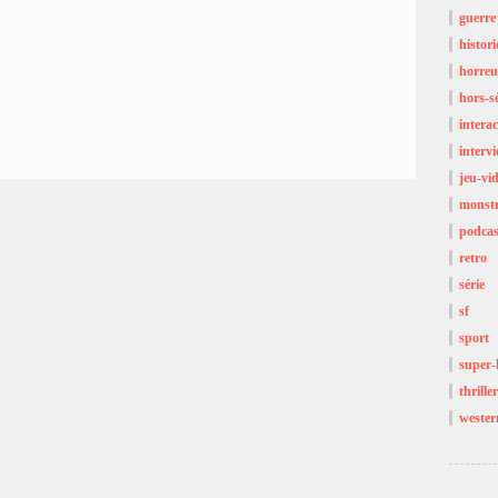
guerre
histor
horreu
hors-sé
interac
interv
jeu-vi
monst
podcas
retro
série
sf
sport
super-
thriller
wester