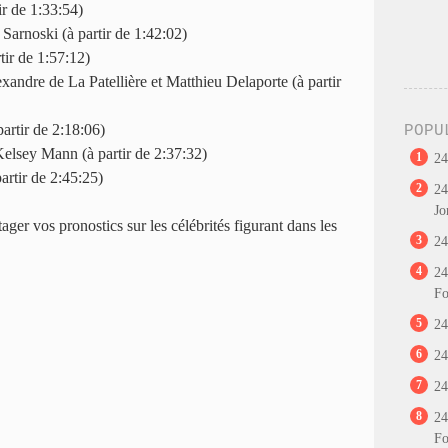
ir de 1:33:54)
Sarnoski (à partir de 1:42:02)
tir de 1:57:12)
ndre de La Patellière et Matthieu Delaporte (à partir
partir de 2:18:06)
POPU
Kelsey Mann (à partir de 2:37:32)
1
24
artir de 2:45:25)
2
24
Jo
ager vos pronostics sur les célébrités figurant dans les
3
24
4
24
Fo
5
24
6
24
7
24
8
24
Fo