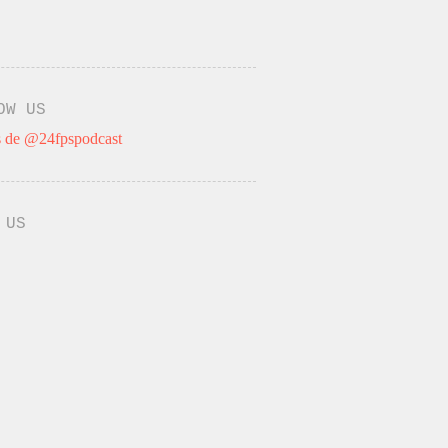
OW US
 de @24fpspodcast
 US