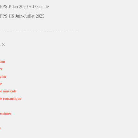
FPS Bilan 2020 + Décennie
FPS HS Juin-Juillet 2025
LS
ion
ce
phie
ie
e musicale
e romantique
ntaire
y