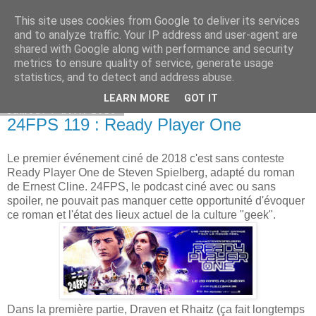
This site uses cookies from Google to deliver its services
Bepod
and to analyze traffic. Your IP address and user-agent are
shared with Google along with performance and security
metrics to ensure quality of service, generate usage
statistics, and to detect and address abuse.
▼
LEARN MORE
GOT IT
samedi 7 avril 2018
24FPS 119 : Ready Player One
Le premier événement ciné de 2018 c'est sans conteste
Ready Player One de Steven Spielberg, adapté du roman
de Ernest Cline. 24FPS, le podcast ciné avec ou sans
spoiler, ne pouvait pas manquer cette opportunité d'évoquer
ce roman et l'état des lieux actuel de la culture "geek".
Dans la première partie, Draven et Rhaitz (ça fait longtemps