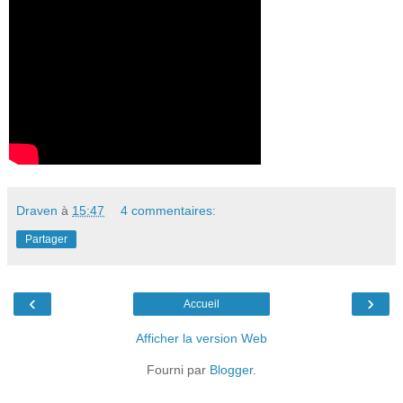
Draven
à
15:47
4 commentaires:
Partager
‹
›
Accueil
Afficher la version Web
Fourni par
Blogger
.