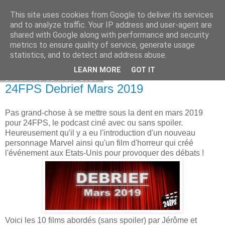
This site uses cookies from Google to deliver its services
Bepod
and to analyze traffic. Your IP address and user-agent are
shared with Google along with performance and security
metrics to ensure quality of service, generate usage
statistics, and to detect and address abuse.
▼
LEARN MORE
GOT IT
dimanche 31 mars 2019
24FPS Debrief Mars 2019
Pas grand-chose à se mettre sous la dent en mars 2019
pour 24FPS, le podcast ciné avec ou sans spoiler.
Heureusement qu'il y a eu l'introduction d'un nouveau
personnage Marvel ainsi qu'un film d'horreur qui créé
l'événement aux Etats-Unis pour provoquer des débats !
Voici les 10 films abordés (sans spoiler) par Jérôme et