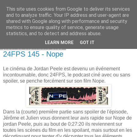
This site uses cookies from Google to deliver its services
Bepod
and to analyze traffic. Your IP address and user-agent are
shared with Google along with performance and security
metrics to ensure quality of service, generate usage
statistics, and to detect and address abuse.
▼
LEARN MORE
GOT IT
jeudi 22 septembre 2022
24FPS 145 - Nope
Le cinéma de Jordan Peele est devenu un événement
incontournable, donc 24FPS, le podcast ciné avec ou sans
spoiler, se penche forcément sur son film Nope.
Dans la (courte) première partie sans spoiler de l'épisode,
Jérôme et Julien vous donnent leur avis rapide sur Nope de
jordan Peele, puis au bout de 0:27:20 ils reviennent sur
toutes les scènes du film en les spoilant, mais surtout en les
décortiquant pour tenter d'y décrypter tous les éléments