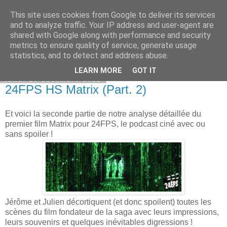
This site uses cookies from Google to deliver its services
Bepod
and to analyze traffic. Your IP address and user-agent are
shared with Google along with performance and security
metrics to ensure quality of service, generate usage
statistics, and to detect and address abuse.
▼
LEARN MORE
GOT IT
lundi 20 décembre 2021
24FPS HS Matrix (Part. 2)
Et voici la seconde partie de notre analyse détaillée du
premier film Matrix pour 24FPS, le podcast ciné avec ou
sans spoiler !
Jérôme et Julien décortiquent (et donc spoilent) toutes les
scènes du film fondateur de la saga avec leurs impressions,
leurs souvenirs et quelques inévitables digressions !