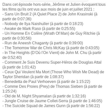
Dans cet épisode hors-série, Jérôme et Julien évoquent tous
les films qu'ils ont vus aux mois de juin et juillet 2021 :
- Sans Un Bruit 2 (A Quiet Place 2) de John Krasinski (à
partir de 0:07:36)
- Nobody de Ilya Naishuller (à partir de 0:18:23)
- Awake de Mark Raso (à partir de 0:25:55)
- Un Homme En Colère (Wrath Of Man) de Guy Ritchie (à
partir de 0:30:56)
- Run de Aneesh Chaganty (à partir de 0:39:00)
- The Tomorrow War de Chris McKay (à partir de 0:43:05)
- In The Heights (D'Où l'On Vient) de John M. Chu (à partir
de 0:52:40)
- Comment Je Suis Devenu Super-Héros de Douglas Attal
(à partir de 1:01:42)
- Ceux Qui Veulent Ma Mort (Those Who Wish Me Dead) de
Taylor Sheridan (à partir de 1:08:37)
- Benedetta de Paul Verhoeven (à partir de 1:15:22)
- Comme Des Proies (Prey) de Thomas Sieben (à partir de
1:25:24)
- Old de M. Night Shyamalan (à partir de 1:32:16)
- Jungle Cruise de Jaume Collet-Serra (à partir de 1:46:05)
- The Suicide Squad de James Gunn (à partir de 1:56:22)