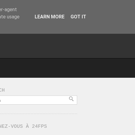
er-agent
rate usage
LEARN MORE
GOT IT
CH
NEZ-VOUS À 24FPS