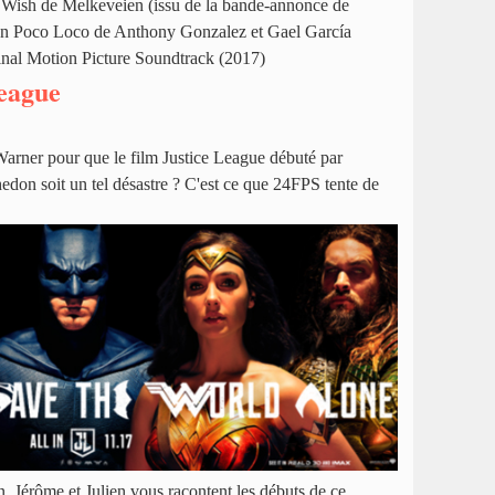
 Wish de Melkeveien (issu de la bande-annonce de
Un Poco Loco de Anthony Gonzalez et Gael García
ginal Motion Picture Soundtrack (2017)
League
 Warner pour que le film Justice League débuté par
don soit un tel désastre ? C'est ce que 24FPS tente de
n, Jérôme et Julien vous racontent les débuts de ce