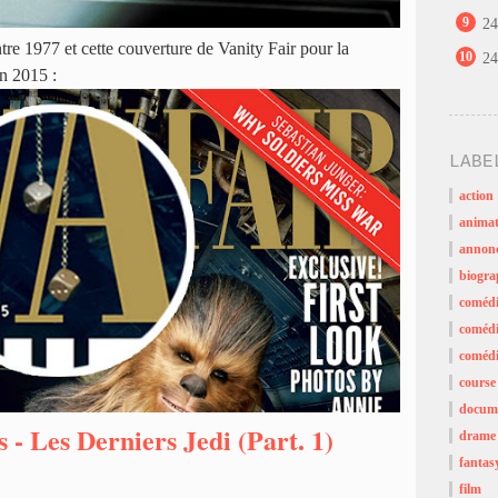
9
24
tre 1977 et cette couverture de Vanity Fair pour la
10
24
n 2015 :
LABE
action
animat
annon
biogra
coméd
comédi
comédi
course
docume
 - Les Derniers Jedi (Part. 1)
drame
fantas
film