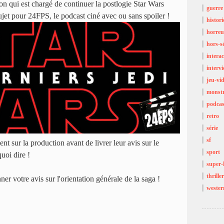
on qui est chargé de continuer la postlogie Star Wars
guerre
jet pour 24FPS, le podcast ciné avec ou sans spoiler !
histor
horreu
hors-sé
interac
interv
jeu-vi
monst
podcas
retro
série
sf
nt sur la production avant de livrer leur avis sur le
sport
quoi dire !
super-
thriller
er votre avis sur l'orientation générale de la saga !
wester