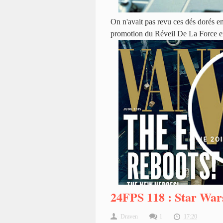
On n'avait pas revu ces dés dorés en
promotion du Réveil De La Force e
24FPS 118 : Star Wars
Draven
1
17:20