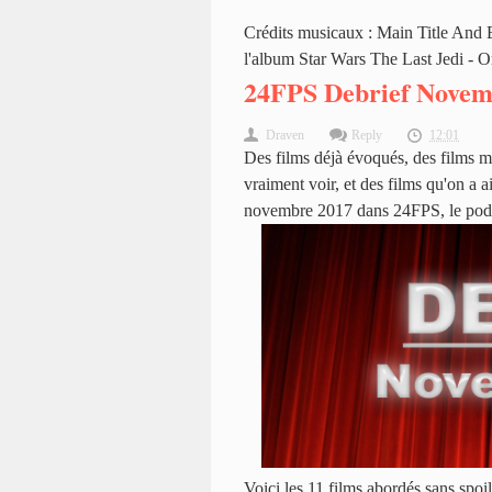
Crédits musicaux : Main Title And 
l'album Star Wars The Last Jedi - 
24FPS Debrief Novem
Draven
Reply
12:01
Des films déjà évoqués, des films ma
vraiment voir, et des films qu'on a
novembre 2017 dans 24FPS, le podca
Voici les 11 films abordés sans spoil