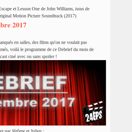
Escape et Lesson One de John Williams, issus de
Original Motion Picture Soundtrack (2017)
bre 2017
nqués en salles, des films qu'on ne voulait pas
 aimés, voilà le programme de ce Debrief du mois de
st ciné avec ou sans spoiler !
er par Jérôme et Julien :