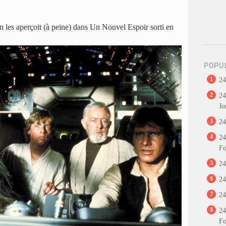
n les aperçoit (à peine) dans Un Nouvel Espoir sorti en
POPU
1
24
2
24
Jo
3
24
4
24
Fo
5
24
6
24
7
24
8
24
Fo