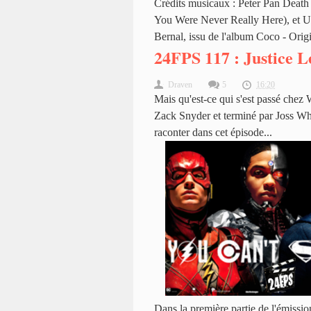
Crédits musicaux : Peter Pan Death
You Were Never Really Here), et 
Bernal, issu de l'album Coco - Ori
24FPS 117 : Justice 
Draven
5
16:20
Mais qu'est-ce qui s'est passé chez
Zack Snyder et terminé par Joss Whe
raconter dans cet épisode...
Dans la première partie de l'émissio