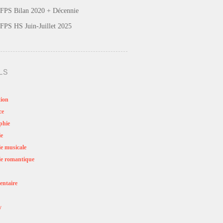
FPS Bilan 2020 + Décennie
FPS HS Juin-Juillet 2025
LS
ion
ce
phie
ie
e musicale
e romantique
ntaire
y