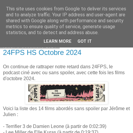
This site uses cookies from Google to deliver its services
Bepod
and to analyze traffic. Your IP address and user-agent are
shared with Google along with performance and security
metrics to ensure quality of service, generate usage
statistics, and to detect and address abuse.
▼
LEARN MORE
GOT IT
lundi 9 décembre 2024
24FPS HS Octobre 2024
On continue de rattraper notre retard dans 24FPS, le
podcast ciné avec ou sans spoiler, avec cette fois les films
d'octobre 2024.
Voici la liste des 14 films abordés sans spoiler par Jérôme et
Julien :
- Terrifier 3 de Damien Leone (à partir de 0:02:39)
- Lee Miller de Elle Kuras (à partir de 0:19:37)