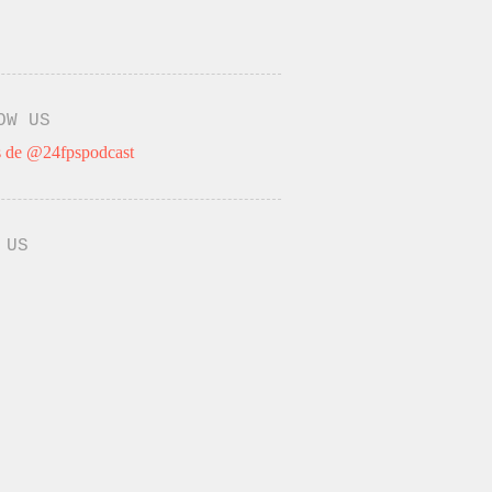
OW US
 de @24fpspodcast
 US