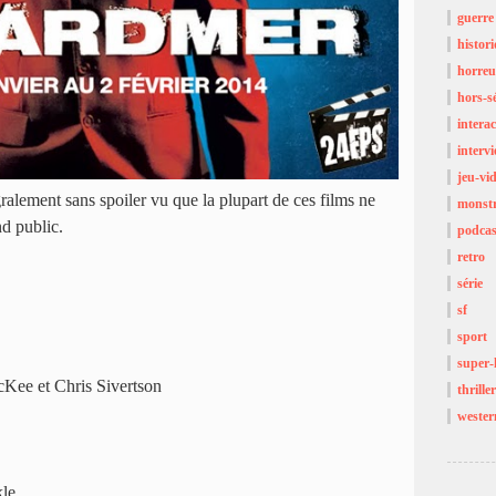
guerre
histor
horreu
hors-sé
interac
interv
jeu-vi
gralement sans spoiler vu que la plupart de ces films ne
monst
nd public.
podcas
retro
série
sf
sport
super-
Kee et Chris Sivertson
thriller
wester
le