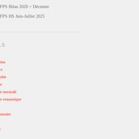
FPS Bilan 2020 + Décennie
FPS HS Juin-Juillet 2025
LS
ion
ce
phie
ie
e musicale
e romantique
ntaire
y