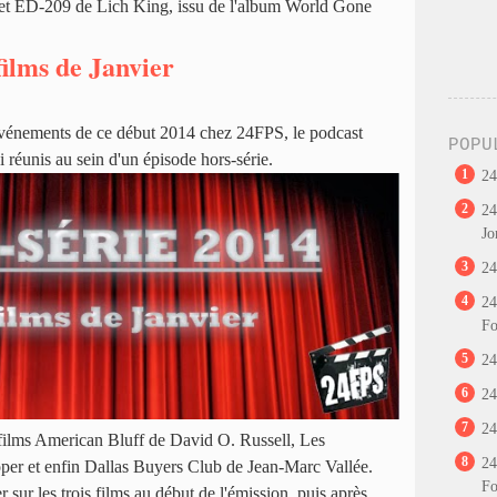
 et ED-209 de Lich King, issu de l'album World Gone
ilms de Janvier
 événements de ce début 2014 chez 24FPS, le podcast
POPU
ci réunis au sein d'un épisode hors-série.
1
24
2
24
Jo
3
24
4
24
Fo
5
24
6
24
7
24
 films American Bluff de David O. Russell, Les
8
24
per et enfin Dallas Buyers Club de Jean-Marc Vallée.
Fo
 sur les trois films au début de l'émission, puis après