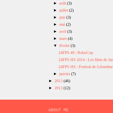
►
août
(3)
►
juillet
(2)
►
juin
(3)
►
mai
(2)
►
avril
(3)
►
mars
(4)
▼
février
(3)
24FPS 49 : RoboCop
24FPS HS 2014 : Les films de Jan
24FPS HS : Festival de Gérardme
►
janvier
(7)
►
2013
(46)
►
2012
(12)
ABOUT ME