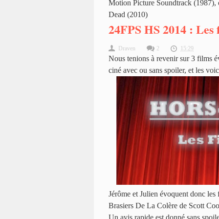
Motion Picture Soundtrack (1987),
Dead (2010)
24FPS HS 2014 : Les f
Draven
2
15:29
Nous tenions à revenir sur 3 films
ciné avec ou sans spoiler, et les voi
Jérôme et Julien évoquent donc les
Brasiers De La Colère de Scott Coo
Un avis rapide est donné sans spoiler