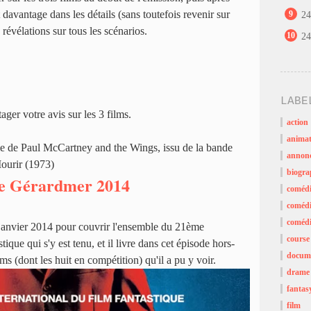
 davantage dans les détails (sans toutefois revenir sur
9
24
 révélations sur tous les scénarios.
10
24
LABE
ager votre avis sur les 3 films.
action
animat
e de Paul McCartney and the Wings, issu de la bande
annon
Mourir (1973)
biogra
de Gérardmer 2014
coméd
comédi
comédi
 janvier 2014 pour couvrir l'ensemble du 21ème
course
ique qui s'y est tenu, et il livre dans cet épisode hors-
docume
lms (dont les huit en compétition) qu'il a pu y voir.
drame
fantas
film