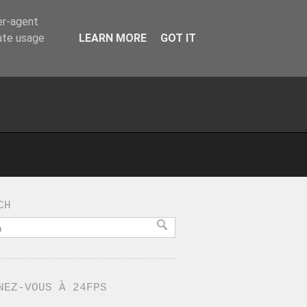
er-agent
rate usage
LEARN MORE
GOT IT
CH
NEZ-VOUS À 24FPS