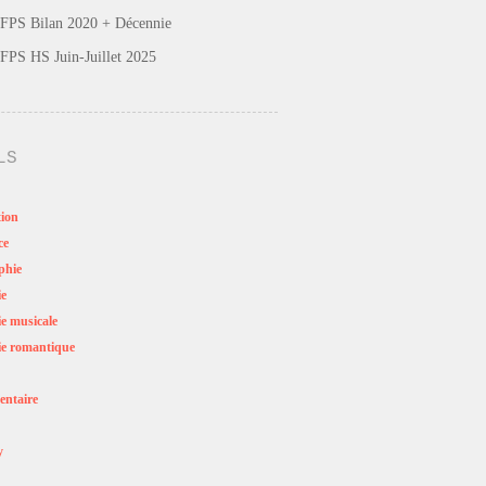
FPS Bilan 2020 + Décennie
FPS HS Juin-Juillet 2025
LS
ion
ce
phie
ie
e musicale
e romantique
ntaire
y