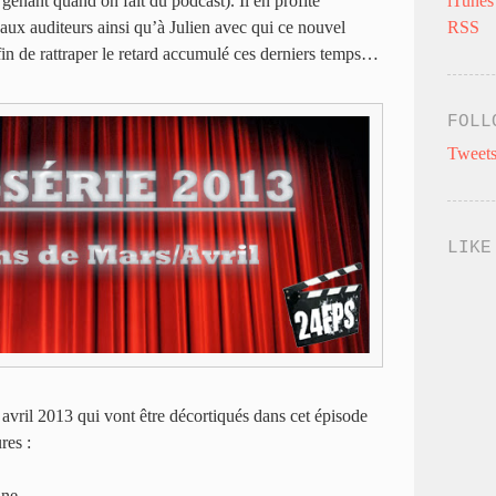
 gênant quand on fait du podcast). Il en profite
iTunes
 aux auditeurs ainsi qu’à Julien avec qui ce nouvel
RSS
afin de rattraper le retard accumulé ces derniers temps…
FOLL
Tweets
LIKE
avril 2013 qui vont être décortiqués dans cet épisode
res :
ine