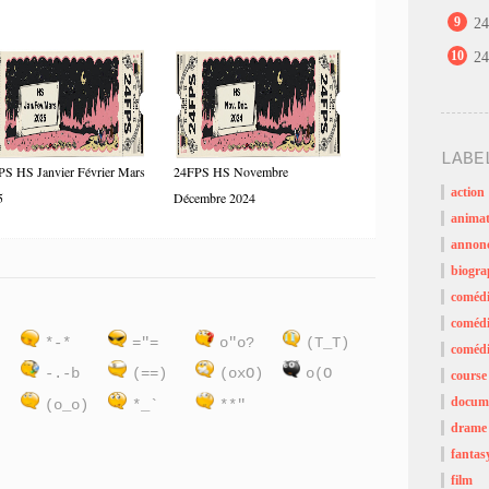
9
24
10
24
LABE
PS HS Janvier Février Mars
24FPS HS Novembre
action
5
Décembre 2024
animat
annon
biogra
coméd
comédi
)
*-*
="=
o"o?
(T_T)
comédi
:
-.-b
(==)
(oxO)
o(O
course
docume
(o_o)
*_`
**"
drame
fantas
film