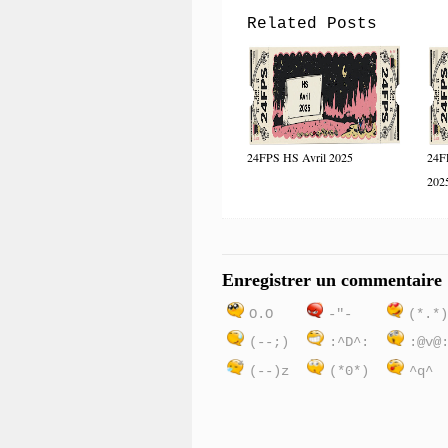
Related Posts
24FPS HS Avril 2025
24F
202
Enregistrer un commentaire
O.O
-"-
(*.*
(--;)
:^D^:
:@v@
(--)z
(*0*)
^q^