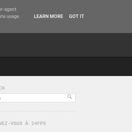
er-agent
rate usage
LEARN MORE
GOT IT
CH
NEZ-VOUS À 24FPS