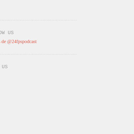
OW US
 de @24fpspodcast
 US