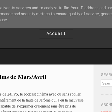
liver its services and to analyze traffic. Your IP address and us
B
EPOD
rmance and security metrics to ensure quality of service, gene
buse.
Accueil
ilms de Mars/Avril
SEAR
s de 24FPS, le podcast cinéma avec ou sans spoiler,
entièrement de la faute de Jérôme qui a eu la mauvaise
ABON
capable de s’exprimer oralement sans être pris de