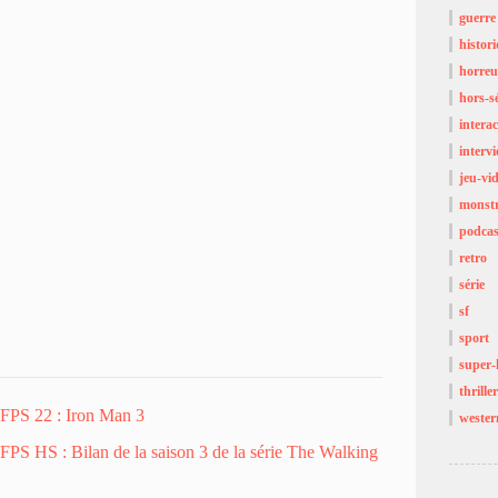
guerre
histor
horreu
hors-sé
interac
interv
jeu-vi
monst
podcas
retro
série
sf
sport
super-
thriller
FPS 22 : Iron Man 3
wester
FPS HS : Bilan de la saison 3 de la série The Walking