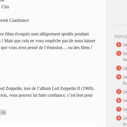
. Chu
erek Cianfrance
 les films évoqués sont allègrement spoilés pendant
POPU
s ! Mais que cela ne vous empêche pas de nous laisser
1
24
 que vous avez pensé de l’émission… ou des films !
2
24
Jo
3
24
4
24
Fo
d Zeppelin, issu de l’album Led Zeppelin II (1969),
5
24
vion, vous pouvez lui faire confiance, c’est bon pour
6
24
7
24
8
24
Fo