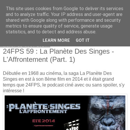
This site uses cookies from Google to deliver its services
Bepod
and to analyze traffic. Your IP address and user-agent are
shared with Google along with performance and security
metrics to ensure quality of service, generate usage
statistics, and to detect and address abuse.
▼
LEARN MORE
GOT IT
mardi 12 août 2014
24FPS 59 : La Planète Des Singes -
L'Affrontement (Part. 1)
Débutée en 1968 au cinéma, la saga La Planète Des
Singes en est à son 8ème film en 2014 et il était grand
temps que 24FPS, le podcast ciné avec ou sans spoiler, s'y
intéresse !