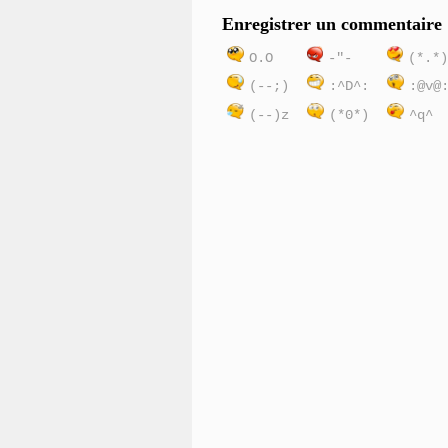
Enregistrer un commentaire
O.O
-"-
(*.*
(--;)
:^D^:
:@v@
(--)z
(*0*)
^q^