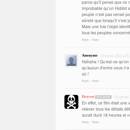
parce-qu'il pense que ce n
improbable qu'un Hobbit 
peuple n'est pas censé po
sûreté que lorsqu'il n'est 
Mais une fois l'objet ident
tous les peuples concernés
Reply
Share ›
•
Anonyme
14 janvier 2015 à 05
•
Hahaha ! Qu'est-ce qu'on a
qu'aucun d'entre vous n'a
où !
Reply
Share ›
•
Draven
19 janvier
Post author
•
En effet, ce film était une 
relever tous les détails 
aurait duré 18 heures et n
Reply
Share ›
•