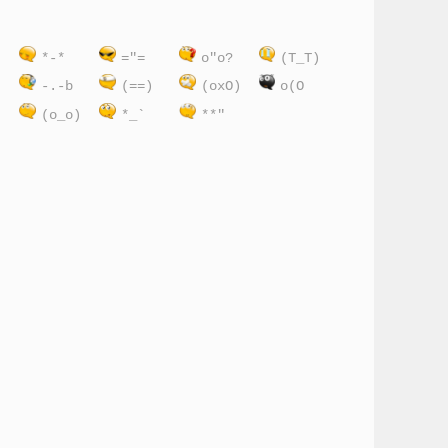
)
*-*
="=
o"o?
(T_T)
:
-.-b
(==)
(oxO)
o(O
(o_o)
*_`
**"