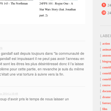
PS 143 - The Northman
24FPS 101 : Rogue One - A
9
24
Star Wars Story (feat. Jonathan
10
24
part. 2)
LABE
action
26
animat
e gandalf sait depuis toujours dans "la communauté de
annon
gandalf est impuissant il ne peut pas avoir l'anneau en
biogra
t sont les êtres les plus désintéressé donc il l'a laisse
coméd
roblème pour cette partie, en revanche je suis du même
'était une vrai torture à suivre vers la fin.
comédi
comédi
course
docume
re 2014 à 10:49
drame
oup d'avoir pris le temps de nous laisser un
fantas
film