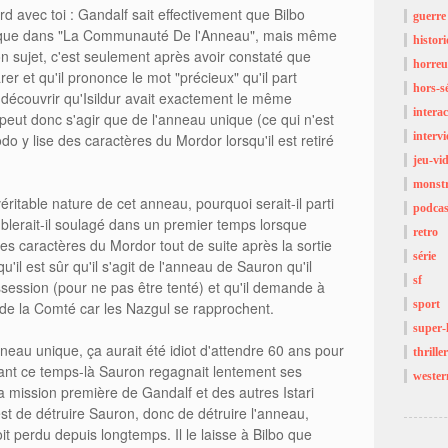
rd avec toi : Gandalf sait effectivement que Bilbo
guerre
que dans "La Communauté De l'Anneau", mais même
histor
on sujet, c'est seulement après avoir constaté que
horreu
er et qu'il prononce le mot "précieux" qu'il part
hors-sé
 découvrir qu'Isildur avait exactement le même
interac
peut donc s'agir que de l'anneau unique (ce qui n'est
interv
o y lise des caractères du Mordor lorsqu'il est retiré
jeu-vi
monst
éritable nature de cet anneau, pourquoi serait-il parti
podcas
blerait-il soulagé dans un premier temps lorsque
retro
es caractères du Mordor tout de suite après la sortie
série
u'il est sûr qu'il s'agit de l'anneau de Sauron qu'il
sf
ssession (pour ne pas être tenté) et qu'il demande à
sport
de la Comté car les Nazgul se rapprochent.
super-
'anneau unique, ça aurait été idiot d'attendre 60 ans pour
thriller
dant ce temps-là Sauron regagnait lentement ses
wester
la mission première de Gandalf et des autres Istari
est de détruire Sauron, donc de détruire l'anneau,
t perdu depuis longtemps. Il le laisse à Bilbo que