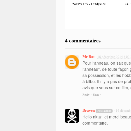
24FPS 155 - L'Odyssée
24F
4 commentaires
Mr Bot
16 décembre 2014 à 09:
•
Pour l'anneau, on sait qu
l'anneau", de toute façon 
sa possession, et les hobbi
à bilbo. Il n'y a pas de p
avis que vous sur ce film, c
Reply
Share ›
•
Draven
16 décemb
Post author
•
Hello nkta1 et merci beauc
commentaire.