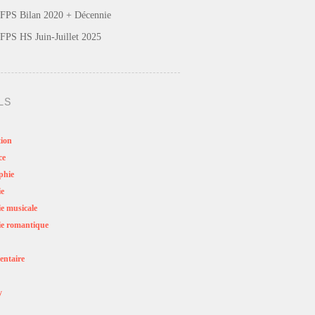
FPS Bilan 2020 + Décennie
FPS HS Juin-Juillet 2025
LS
ion
ce
phie
ie
e musicale
e romantique
ntaire
y