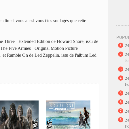
s dire si vous aussi vous êtes soulagés que cette
POPU
he Three - Extended Edition de Howard Shore, issu de
1
24
 The Five Armies - Original Motion Picture
2
24
), et Ramble On de Led Zeppelin, issu de l'album Led
Jo
3
24
4
24
Fo
5
24
6
24
7
24
8
24
Fo