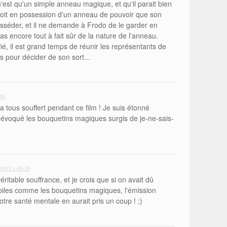
'est qu'un simple anneau magique, et qu'il parait bien
soit en possession d'un anneau de pouvoir que son
sséder, et il ne demande à Frodo de le garder en
pas encore tout à fait sûr de la nature de l'anneau.
ifié, il est grand temps de réunir les représentants de
 pour décider de son sort...
:30
 tous souffert pendant ce film ! Je suis étonné
 évoqué les bouquetins magiques surgis de je-ne-sais-
 2015 à 05:20
véritable souffrance, et je crois que si on avait dû
débiles comme les bouquetins magiques, l'émission
otre santé mentale en aurait pris un coup ! ;)