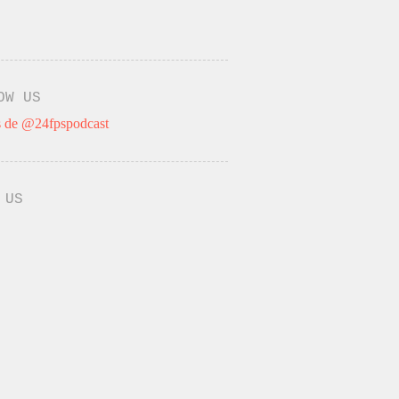
OW US
 de @24fpspodcast
 US