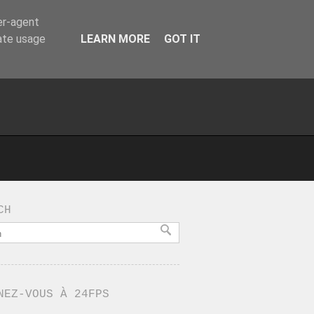
er-agent
rate usage
LEARN MORE
GOT IT
CH
NEZ-VOUS À 24FPS