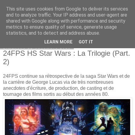
This site uses cookies from Google to deliver its services
Bepod
and to analyze traffic. Your IP address and user-agent are
shared with Google along with performance and security
metrics to ensure quality of service, generate usage
statistics, and to detect and address abuse.
▼
LEARN MORE
GOT IT
dimanche 22 novembre 2015
24FPS HS Star Wars : La Trilogie (Part.
2)
24FPS continue sa rétrospective de la saga Star Wars et de
la carrière de George Lucas via de très nombreuses
anecdotes d'écriture, de production, de casting et de
tournage des films sortis au début des années 80.