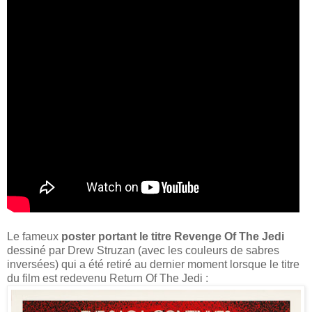
Le fameux
poster portant le titre Revenge Of The Jedi
dessiné par Drew Struzan (avec les couleurs de sabres
inversées) qui a été retiré au dernier moment lorsque le titre
du film est redevenu Return Of The Jedi :