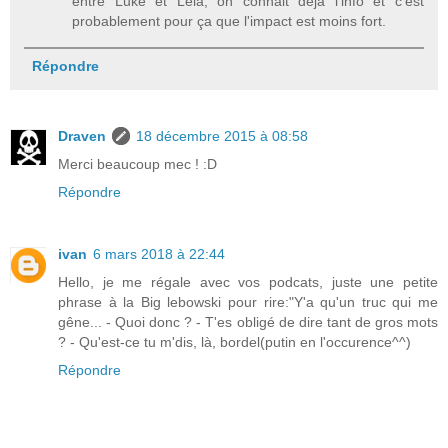
entre Luke et Leia, on connait déjà l'info et c'est
probablement pour ça que l'impact est moins fort.
Répondre
Draven
18 décembre 2015 à 08:58
Merci beaucoup mec ! :D
Répondre
ivan
6 mars 2018 à 22:44
Hello, je me régale avec vos podcats, juste une petite
phrase à la Big lebowski pour rire:"Y'a qu'un truc qui me
gêne... - Quoi donc ? - T'es obligé de dire tant de gros mots
? - Qu'est-ce tu m'dis, là, bordel(putin en l'occurence^^)
Répondre