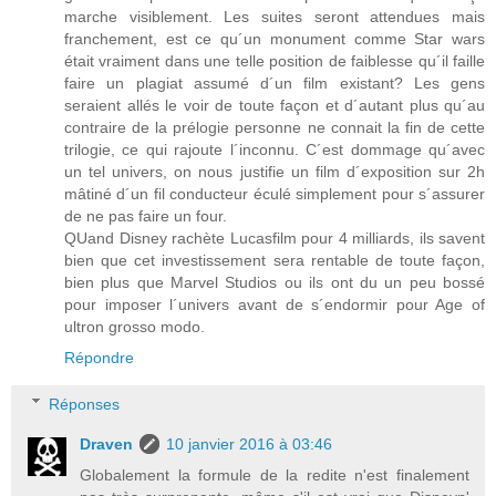
marche visiblement. Les suites seront attendues mais
franchement, est ce qu´un monument comme Star wars
était vraiment dans une telle position de faiblesse qu´il faille
faire un plagiat assumé d´un film existant? Les gens
seraient allés le voir de toute façon et d´autant plus qu´au
contraire de la prélogie personne ne connait la fin de cette
trilogie, ce qui rajoute l´inconnu. C´est dommage qu´avec
un tel univers, on nous justifie un film d´exposition sur 2h
mâtiné d´un fil conducteur éculé simplement pour s´assurer
de ne pas faire un four.
QUand Disney rachète Lucasfilm pour 4 milliards, ils savent
bien que cet investissement sera rentable de toute façon,
bien plus que Marvel Studios ou ils ont du un peu bossé
pour imposer l´univers avant de s´endormir pour Age of
ultron grosso modo.
Répondre
Réponses
Draven
10 janvier 2016 à 03:46
Globalement la formule de la redite n'est finalement