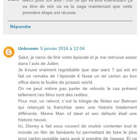
Merci pour ton avis ! Oui ce qui va être intéressant ça
va être de voir où va la saga maintenant que cette
première étape est réussie.
Répondre
Unknown
5 janvier 2016 à 12:04
Salut, je viens de finir votre épisode et je me retrouve assez
dans l´avis de Julien.
Je trouve vraiment regrettable que star wars 7 qui est en
fait un remake de l´épisode 4 fasse un tel carton au box
office dans la foulée de jurassic world.
On ne peut même pas parler de reboots le cas présent
tellement ces films sont des redites.
Pour moi, un reboot, c´est la trilogie de Nolan sur Batman
qui relançait la franchise avec une histoire totalement
différente. Meme Man of steel et ses défauts était une
histoire neuve.
Ici, Disney a fait sous couvert de vouloir contenter tout le
monde un film de fainéants lui permettant de faire le plus
gros carton possible sans avoir à prendre de risques. Et ça