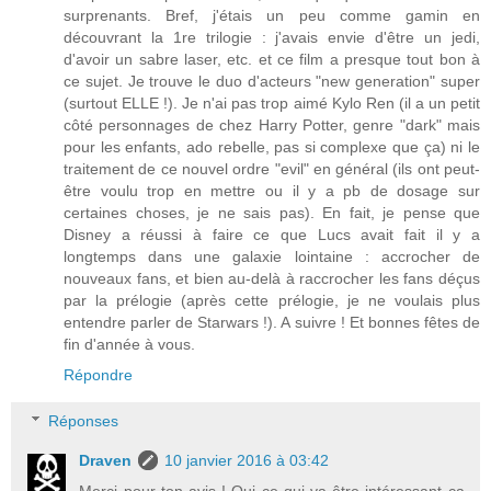
surprenants. Bref, j'étais un peu comme gamin en
découvrant la 1re trilogie : j'avais envie d'être un jedi,
d'avoir un sabre laser, etc. et ce film a presque tout bon à
ce sujet. Je trouve le duo d'acteurs "new generation" super
(surtout ELLE !). Je n'ai pas trop aimé Kylo Ren (il a un petit
côté personnages de chez Harry Potter, genre "dark" mais
pour les enfants, ado rebelle, pas si complexe que ça) ni le
traitement de ce nouvel ordre "evil" en général (ils ont peut-
être voulu trop en mettre ou il y a pb de dosage sur
certaines choses, je ne sais pas). En fait, je pense que
Disney a réussi à faire ce que Lucs avait fait il y a
longtemps dans une galaxie lointaine : accrocher de
nouveaux fans, et bien au-delà à raccrocher les fans déçus
par la prélogie (après cette prélogie, je ne voulais plus
entendre parler de Starwars !). A suivre ! Et bonnes fêtes de
fin d'année à vous.
Répondre
Réponses
Draven
10 janvier 2016 à 03:42