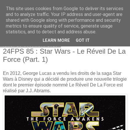
This site uses cookies from Google to deliver its services
Bepod
and to analyze traffic. Your IP address and user-agent are
shared with Google along with performance and security
metrics to ensure quality of service, generate usage
statistics, and to detect and address abuse.
▼
LEARN MORE
GOT IT
lundi 28 décembre 2015
24FPS 85 : Star Wars - Le Réveil De La
Force (Part. 1)
En 2012, George Lucas a vendu les droits de la saga Star
Wars à Disney qui a décidé de produire une nouvelle trilogie
dont le premier épisode nommé Le Réveil De La Force est
réalisé par J.J. Abrams.