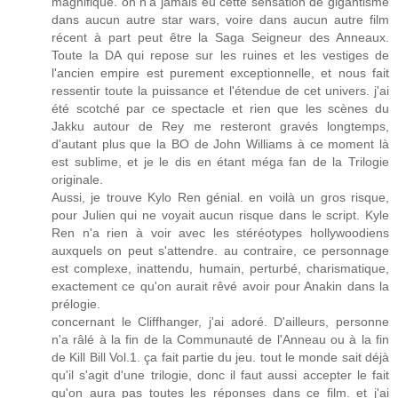
magnifique. on n'a jamais eu cette sensation de gigantisme
dans aucun autre star wars, voire dans aucun autre film
récent à part peut être la Saga Seigneur des Anneaux.
Toute la DA qui repose sur les ruines et les vestiges de
l'ancien empire est purement exceptionnelle, et nous fait
ressentir toute la puissance et l'étendue de cet univers. j'ai
été scotché par ce spectacle et rien que les scènes du
Jakku autour de Rey me resteront gravés longtemps,
d'autant plus que la BO de John Williams à ce moment là
est sublime, et je le dis en étant méga fan de la Trilogie
originale.
Aussi, je trouve Kylo Ren génial. en voilà un gros risque,
pour Julien qui ne voyait aucun risque dans le script. Kyle
Ren n'a rien à voir avec les stéréotypes hollywoodiens
auxquels on peut s'attendre. au contraire, ce personnage
est complexe, inattendu, humain, perturbé, charismatique,
exactement ce qu'on aurait rêvé avoir pour Anakin dans la
prélogie.
concernant le Cliffhanger, j'ai adoré. D'ailleurs, personne
n'a râlé à la fin de la Communauté de l'Anneau ou à la fin
de Kill Bill Vol.1. ça fait partie du jeu. tout le monde sait déjà
qu'il s'agit d'une trilogie, donc il faut aussi accepter le fait
qu'on aura pas toutes les réponses dans ce film. et j'ai