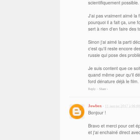
scientifiquement possible.
J'ai pas vraiment aimé la f
pourquoi il a fait ça, une 
sert à rien d'en faire des 
Sinon j'ai aimé la parti d
c'est qu'il reste encore de
russie qui pose des probl
Je suis content que ce soi
quand même peur qu'il dén
ford dénature déjà le film.
Reply
Share ›
•
Jowbox
11 janvier 2017 à 06:00
•
Bonjour !
Bravo et merci pour cet épi
et j'ai enchainé direct av