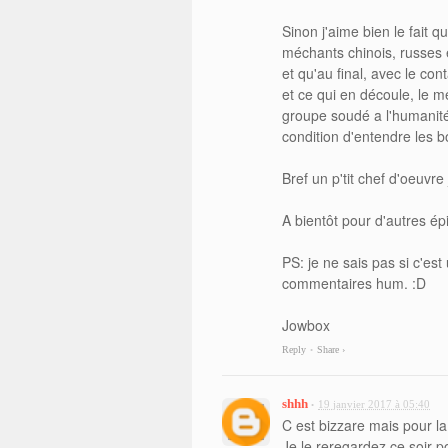
Sinon j'aime bien le fait 
méchants chinois, russes 
et qu'au final, avec le con
et ce qui en découle, le 
groupe soudé a l'humanité
condition d'entendre les 
Bref un p'tit chef d'oeuvre
A bientôt pour d'autres ép
PS: je ne sais pas si c'es
commentaires hum. :D
Jowbox
Reply
Share ›
•
shhh
19 janvier 2017 à 05:40
•
C est bizzare mais pour 
Je le reregardez ce soir p