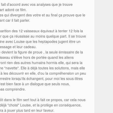
 fait d'accord avec vos analyses que je trouve
art adoré ce film.
es qui divergent des votre et au final ça prouve que le
t car il fait parler.
arition des 12 vaisseaux équivaut à tenter 12 fois la
 que ça réussisse au moins quelque part. Il se trouve
aine avec Louise que les heptapodes jugent être un
essage et leur cadeau.
 devient la figure de proue , la seule émissaire de la
vaisseau s'élève hors de portée quand les aliens
ront rien des autres humains hormis elle, qui sera la
ne "navette". Elle à déjà toutes les solutions, mais elle
à les découvrir en elle, d'ou la compréhension un peu
rrestre lorsqu'ils échangent, pour moi les sous-titres
'est bien face à un dialogue que seuls nous,
pas comprendre.
tôt dans le film sert tout à fait ce propos, car cela nous
 déjà "choisi" Louise, et la protège en conséquence,
ra à jouer plus tard en leur faveur.