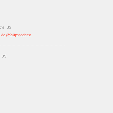
OW US
 de @24fpspodcast
 US