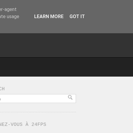
er-agent
rate usage
LEARN MORE
GOT IT
CH
NEZ-VOUS À 24FPS