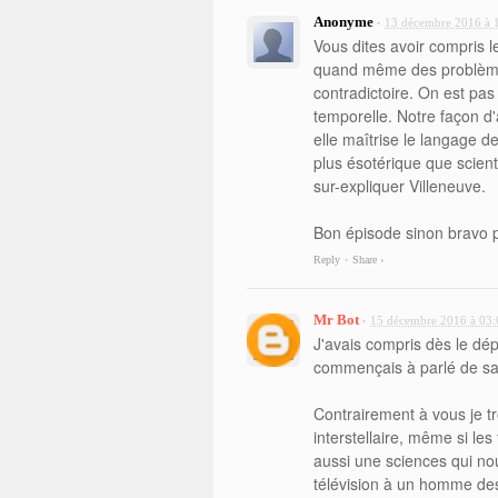
Anonyme
13 décembre 2016 à 
•
Vous dites avoir compris l
quand même des problèmes
contradictoire. On est pa
temporelle. Notre façon 
elle maîtrise le langage de
plus ésotérique que scienti
sur-expliquer Villeneuve.
Bon épisode sinon bravo p
Reply
Share ›
•
Mr Bot
15 décembre 2016 à 03:
•
J'avais compris dès le dép
commençais à parlé de sa c
Contrairement à vous je t
interstellaire, même si les
aussi une sciences qui n
télévision à un homme des 