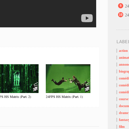
9
24
10
24
LABE
action
animat
annon
biogra
coméd
comédi
comédi
S HS Matrix (Part. 2)
24FPS HS Matrix (Part. 1)
course
docume
drame
fantas
film