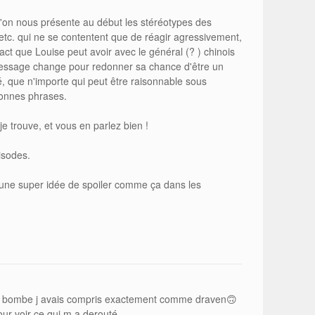
qu'on nous présente au début les stéréotypes des
etc. qui ne se contentent que de réagir agressivement,
tact que Louise peut avoir avec le général (? ) chinois
message change pour redonner sa chance d'être un
, que n'importe qui peut être raisonnable sous
bonnes phrases.
 je trouve, et vous en parlez bien !
isodes.
t une super idée de spoiler comme ça dans les
la bombe j avais compris exactement comme draven🙃
our voir ce qui m a derouté