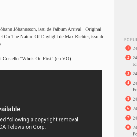
óhann Jóhannsson, issu de l'album Arrival - Original
et On The Nature Of Daylight de Max Richter, issu de
POPU
)
1
24
2
24
et Costello "Who's On First" (en VO)
Jo
3
24
4
24
Fo
5
24
6
24
7
24
8
24
Fo