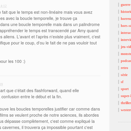
guerre
14:12
e fait que le temps est non-linéaire mais vous avez
histor
 avec la boucle temporelle, je trouve ça
horreu
s dans une boucle temporelle mais dans un palindrome
hors-sé
d'appréhender le temps est transcendé par Amy quand
interac
s aliens. L'avant et l'après n'existe plus vraiment, c'est
interv
fique pour le coup, d'ou le fait de ne pas vouloir tout
jeu-vi
monst
our les 100 :)
podcas
retro
série
sf
09
sport
art que c'était des flashforward, quand elle
onfusion entre le début et la fin.
super-
thriller
rouve les boucles temporelles justifier car comme dans
wester
 films se veulent proche de notre sciences, ils abordes
ous dépasse complètement, c'est comme expliqué la
cavernes, il trouvera ça impossible pourtant c'est