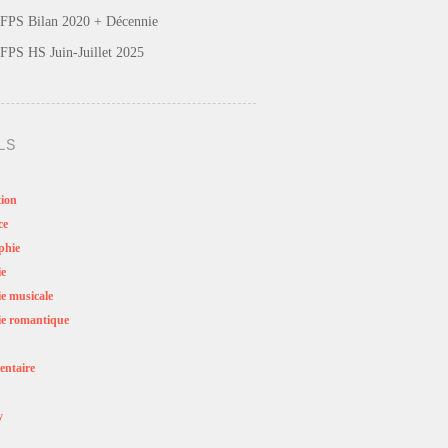
FPS Bilan 2020 + Décennie
FPS HS Juin-Juillet 2025
LS
ion
ce
phie
ie
e musicale
e romantique
ntaire
y