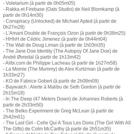
- Voletarium (à partir de 0h05m05)
- Rakka et Firebase (Oats Studio) de Neil Blomkamp (à
partir de 0h14m30)
- Conspiracy (Unlocked) de Michael Apted (à partir de
0h27m28)
- L'Amant Double de François Ozon (à partir de 0h38m25)
- HHhH de Cédric Jimenez (à partir de 0h44m04)
- The Wall de Doug Liman (à partir de 1h03m35)
- The Jane Doe Identity (The Autopsy Of Jane Doe) de
André Øvredal (à partir de 1h13m42)
- Alibi.com de Philippe Lacheau (à partir de 1h27m58)
- La Momie (The Mummy) de Alex Kurtzman (à partir de
1h33m27)
- KO de Fabrice Gobert (à partir de 2h08m09)
- Baywatch : Alerte à Malibu de Seth Gordon (à partir de
2h15m18)
- In The Deep (47 Meters Down) de Johannes Roberts (à
partir de 2h33m50)
- The Belko Experiment de Greg McLean (à partir de
2h42m01)
- The Last Girl - Celle Qui A Tous Les Dons (The Girl With All
The Gifts) de Colm McCarthy (à partir de 2h51m35)