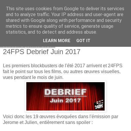
This site uses cookies from Google to deliver its services
Bepod
and to analyze traffic. Your IP address and user-agent are
shared with Google along with performance and security
metrics to ensure quality of service, generate usage
statistics, and to detect and address abuse.
▼
LEARN MORE
GOT IT
samedi 1 juillet 2017
24FPS Debrief Juin 2017
Les premiers blockbusters de l'été 2017 arrivent et 24FPS
fait le point sur tous les films, ou autres œuvres visuelles,
vues pendant le mois de juin.
Voici donc les 19 œuvres évoquées dans l'émission par
Jerome et Julien, entièrement sans spoiler :