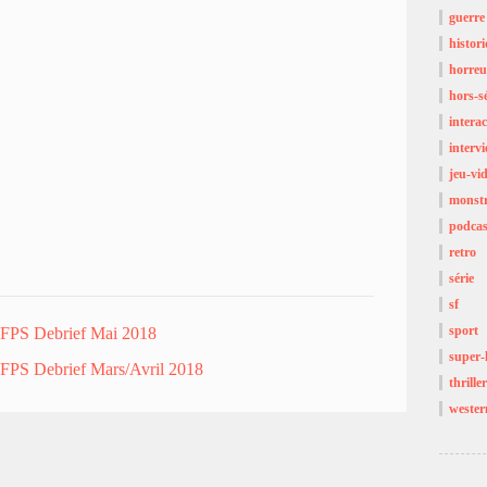
guerre
histor
horreu
hors-sé
interac
interv
jeu-vi
monst
podcas
retro
série
sf
sport
FPS Debrief Mai 2018
super-
FPS Debrief Mars/Avril 2018
thriller
wester