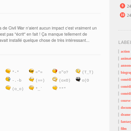
9
24
10
24
 de Civil War n'aient aucun impact c'est vraiment un
st pas "écrit" en fait ! Ça manque tellement de
vait installé quelque chose de très intéressant...
LABE
action
animat
annon
)
*-*
="=
o"o?
(T_T)
biogra
coméd
:
-.-b
(==)
(oxO)
o(O
comédi
(o_o)
*_`
**"
comédi
course
docume
drame
fantas
film