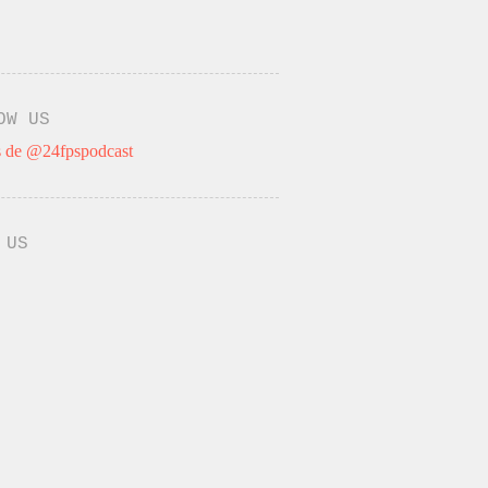
OW US
 de @24fpspodcast
 US