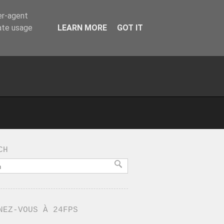
er-agent
rate usage
LEARN MORE
GOT IT
CH
NEZ-VOUS À 24FPS