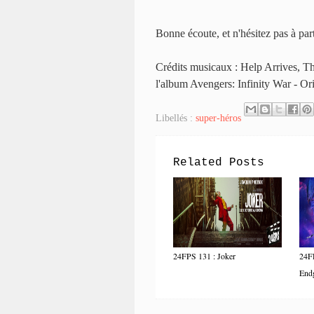
Bonne écoute, et n'hésitez pas à par
Crédits musicaux : Help Arrives, The
l'album Avengers: Infinity War - O
Libellés :
super-héros
Related Posts
24FPS 131 : Joker
24FP
Endg