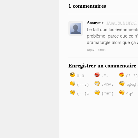
1 commentaires
Anonyme
13 mai 2018 à 03:49
•
Le fait que les évènements
problème, parce que ce n'e
dramaturgie alors que ça a
Reply
Share ›
•
Enregistrer un commentaire
O.O
-"-
(*.*
(--;)
:^D^:
:@v@
(--)z
(*0*)
^q^