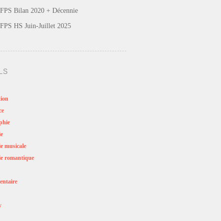
FPS Bilan 2020 + Décennie
FPS HS Juin-Juillet 2025
LS
ion
ce
phie
ie
e musicale
e romantique
ntaire
y