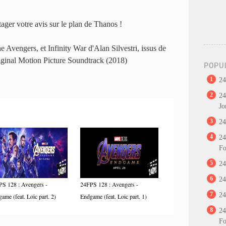
tager votre avis sur le plan de Thanos !
 Avengers, et Infinity War d'Alan Silvestri, issus de
riginal Motion Picture Soundtrack (2018)
POPU
1
24
2
24
Jo
3
24
4
24
Fo
5
24
6
24
S 128 : Avengers -
24FPS 128 : Avengers -
7
24
ame (feat. Loic part. 2)
Endgame (feat. Loic part. 1)
8
24
Fo