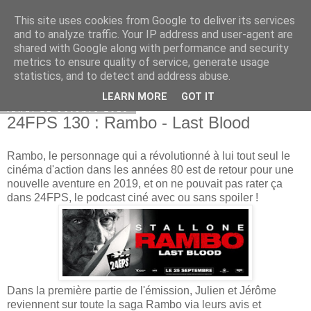
This site uses cookies from Google to deliver its services
Bepod
and to analyze traffic. Your IP address and user-agent are
shared with Google along with performance and security
metrics to ensure quality of service, generate usage
statistics, and to detect and address abuse.
▼
LEARN MORE
GOT IT
lundi 21 octobre 2019
24FPS 130 : Rambo - Last Blood
Rambo, le personnage qui a révolutionné à lui tout seul le
cinéma d'action dans les années 80 est de retour pour une
nouvelle aventure en 2019, et on ne pouvait pas rater ça
dans 24FPS, le podcast ciné avec ou sans spoiler !
Dans la première partie de l'émission, Julien et Jérôme
reviennent sur toute la saga Rambo via leurs avis et