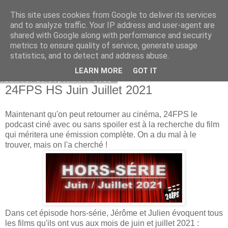
This site uses cookies from Google to deliver its services
Bepod
and to analyze traffic. Your IP address and user-agent are
shared with Google along with performance and security
metrics to ensure quality of service, generate usage
statistics, and to detect and address abuse.
▼
LEARN MORE
GOT IT
samedi 25 septembre 2021
24FPS HS Juin Juillet 2021
Maintenant qu'on peut retourner au cinéma, 24FPS le
podcast ciné avec ou sans spoiler est à la recherche du film
qui méritera une émission complète. On a du mal à le
trouver, mais on l'a cherché !
Dans cet épisode hors-série, Jérôme et Julien évoquent tous
les films qu'ils ont vus aux mois de juin et juillet 2021 :