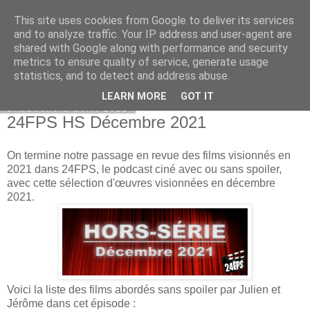
This site uses cookies from Google to deliver its services
Bepod
and to analyze traffic. Your IP address and user-agent are
shared with Google along with performance and security
metrics to ensure quality of service, generate usage
statistics, and to detect and address abuse.
▼
LEARN MORE
GOT IT
dimanche 3 avril 2022
24FPS HS Décembre 2021
On termine notre passage en revue des films visionnés en
2021 dans 24FPS, le podcast ciné avec ou sans spoiler,
avec cette sélection d'œuvres visionnées en décembre
2021.
Voici la liste des films abordés sans spoiler par Julien et
Jérôme dans cet épisode :