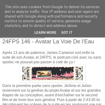
This site uses cookies from Google to deliver its services
Bepod
and to analyze traffic. Your IP address and user-agent are
shared with Google along with performance and security
metrics to ensure quality of service, generate usage
statistics, and to detect and address abuse.
▼
LEARN MORE
GOT IT
lundi 16 janvier 2023
24FPS 146 - Avatar La Voie De l'Eau
Après 13 ans de patience, James Cameron sort enfin la
suite de son Avatar, et 24FPS, le podcast ciné avec ou sans
spoiler, ne pouvait pas passer à coté de ça !
Dans la première partie sans spoiler, Jérôme et Julien
reviennent sur la genèse du projet Avatar et sur les grandes
étapes de sa conception, avant d'enchaîner sur le second
film et de livrer leur avis général. Puis à partir de 2:43:30 ils
décortiquent les scènes de la suite en les analysant une par