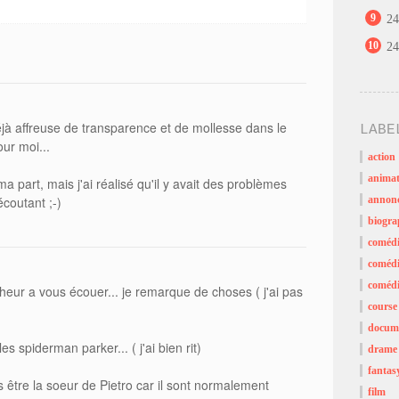
9
24
10
24
éjà affreuse de transparence et de mollesse dans le
LABE
ur moi...
action
animat
ma part, mais j'ai réalisé qu'il y avait des problèmes
coutant ;-)
annon
biogra
coméd
comédi
comédi
ur a vous écouer... je remarque de choses ( j'ai pas
course
docume
es spiderman parker... ( j'ai bien rit)
drame
fantas
 être la soeur de Pietro car il sont normalement
film