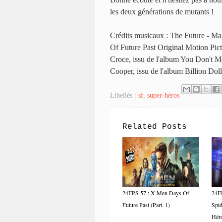
les deux générations de mutants !
Crédits musicaux : The Future - Ma
Of Future Past Original Motion Pic
Croce, issu de l'album You Don't M
Cooper, issu de l'album Billion Dol
Libellés :
sf
,
super-héros
Related Posts
24FPS 57 : X-Men Days Of
24F
Future Past (Part. 1)
Spid
Héro