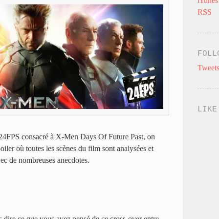
iTunes
RSS
FOLL
Tweets
LIKE
 24FPS consacré à X-Men Days Of Future Past, on
oiler où toutes les scènes du film sont analysées et
avec de nombreuses anecdotes.
s dire ce que vous avez pensé de ce cross-over entre