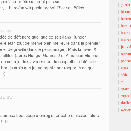
ikipedia pour être un peut plus sur..
guerre
er, -- http://en.wikipedia.org/wiki/Scarlet_Witch
histor
horreu
hors-sé
14 à 06:00
interac
l'idée de défendre quoi que ce soit dans Hunger
interv
elle était tout de même bien meilleure dans le premier
jeu-vi
ité et de gravité dans le personnage). Mais là, avec X-
monst
 d'affilée (après Hunger Games 2 et American Bluff) où
t du coup je dois avouer que du coup elle m'intéresse
podcas
bref je crois que je me répète par rapport à ce que
retro
. ;)
série
sf
sport
super-
14 à 06:15
thriller
wester
'amuse beaucoup à enregistrer cette émission, alors
 ! :D