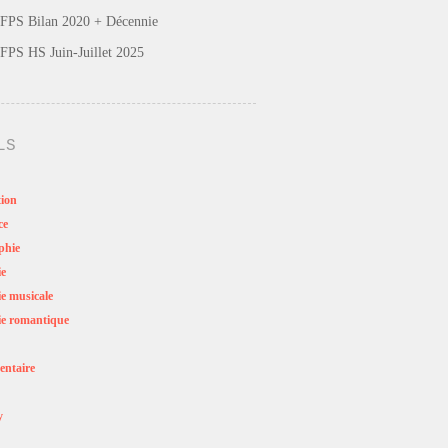
FPS Bilan 2020 + Décennie
FPS HS Juin-Juillet 2025
LS
ion
ce
phie
ie
e musicale
e romantique
ntaire
y