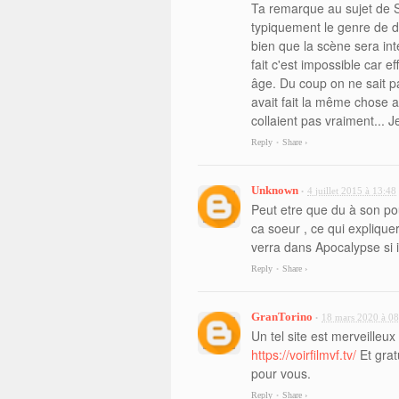
Ta remarque au sujet de Sc
typiquement le genre de dé
bien que la scène sera int
fait c'est impossible car 
âge. Du coup on ne sait p
avait fait la même chose a
collaient pas vraiment... 
Reply
Share ›
•
Unknown
4 juillet 2015 à 13:48
•
Peut etre que du à son pou
ca soeur , ce qui explique
verra dans Apocalypse si il
Reply
Share ›
•
GranTorino
18 mars 2020 à 08
•
Un tel site est merveille
https://voirfilmvf.tv/
Et grat
pour vous.
Reply
Share ›
•