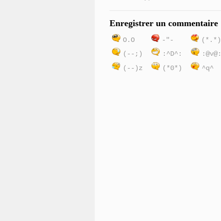
Enregistrer un commentaire
O.O
-"-
(*.*
(--;)
:^D^:
:@v@
(--)z
(*0*)
^q^