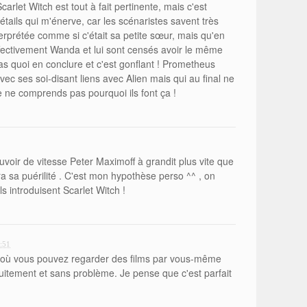
arlet Witch est tout à fait pertinente, mais c'est
tails qui m'énerve, car les scénaristes savent très
erprétée comme si c'était sa petite sœur, mais qu'en
effectivement Wanda et lui sont censés avoir le même
as quoi en conclure et c'est gonflant ! Prometheus
vec ses soi-disant liens avec Alien mais qui au final ne
Je ne comprends pas pourquoi ils font ça !
voir de vitesse Peter Maximoff à grandit plus vite que
ra sa puérilité . C'est mon hypothèse perso ^^ , on
s introduisent Scarlet Witch !
:51
ux où vous pouvez regarder des films par vous-même
uitement et sans problème. Je pense que c'est parfait