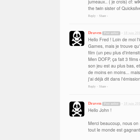
jumeaux.. ( je crois) cf: w
the twin sister of Quicksilv
Reply
Share ›
•
Draven
18 juin 20
Post author
•
Hello Fred ! Loin de moi 
Games, mais je trouve qu'
film (un peu plus d'intens
Men DOFP, ça fait 3 films
son jeu est au plus bas, e
de moins en moins... mais 
j'ai déjà dit dans l'émission
Reply
Share ›
•
Draven
18 juin 20
Post author
•
Hello John !
Merci beaucoup, nous on s
tout le monde est gagnant