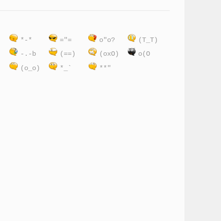
)
*-*
="=
o"o?
(T_T)
:
-.-b
(==)
(oxO)
o(O
(o_o)
*_`
**"