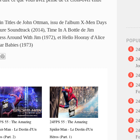
in Titles de John Ottman, issu de l'album X-Men Days
ture Soundtrack (2014), Time In A Bottle de Jim
ess Around With Jim (1972), et Hello Hooray d'Alice
POPU
lar Babies (1973)
1
24
2
24
Jo
3
24
4
24
Fo
5
24
6
24
7
24
PS 55 : The Amazing
24FPS 55 : The Amazing
er-Man - Le Destin d'Un
Spider-Man - Le Destin d'Un
8
24
s (Part. 2)
Héros (Part. 1)
Fo