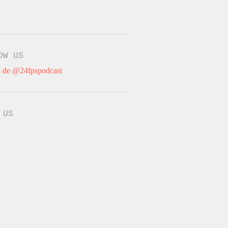
OW US
 de @24fpspodcast
 US