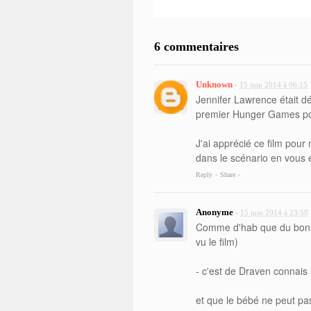
6 commentaires
Unknown
15 juin 2014 à 06:15
•
Jennifer Lawrence était d
premier Hunger Games po
J'ai apprécié ce film pour 
dans le scénario en vous é
Reply
Share ›
•
Anonyme
15 juin 2014 à 23:58
•
Comme d'hab que du bonhe
vu le film)
- c'est de Draven connais l
et que le bébé ne peut pas