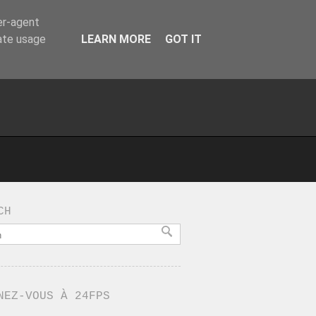
er-agent
rate usage
LEARN MORE
GOT IT
CH
NEZ-VOUS À 24FPS