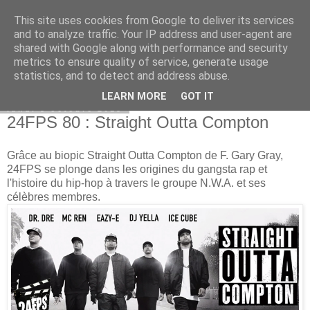
This site uses cookies from Google to deliver its services
Bepod
and to analyze traffic. Your IP address and user-agent are
shared with Google along with performance and security
metrics to ensure quality of service, generate usage
statistics, and to detect and address abuse.
▼
LEARN MORE
GOT IT
lundi 5 octobre 2015
24FPS 80 : Straight Outta Compton
Grâce au biopic Straight Outta Compton de F. Gary Gray,
24FPS se plonge dans les origines du gangsta rap et
l'histoire du hip-hop à travers le groupe N.W.A. et ses
célèbres membres.