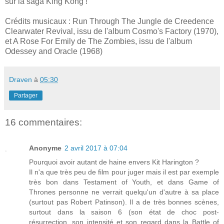
sur la saga King Kong !
Crédits musicaux : Run Through The Jungle de Creedence
Clearwater Revival, issu de l'album Cosmo's Factory (1970),
et A Rose For Emily de The Zombies, issu de l'album
Odessey and Oracle (1968)
Draven
à
05:30
Partager
16 commentaires:
Anonyme
2 avril 2017 à 07:04
Pourquoi avoir autant de haine envers Kit Harington ?
Il n'a que très peu de film pour juger mais il est par exemple
très bon dans Testament of Youth, et dans Game of
Thrones personne ne verrait quelqu'un d'autre à sa place
(surtout pas Robert Patinson). Il a de très bonnes scènes,
surtout dans la saison 6 (son état de choc post-
résurrection, son intensité et son regard dans la Battle of