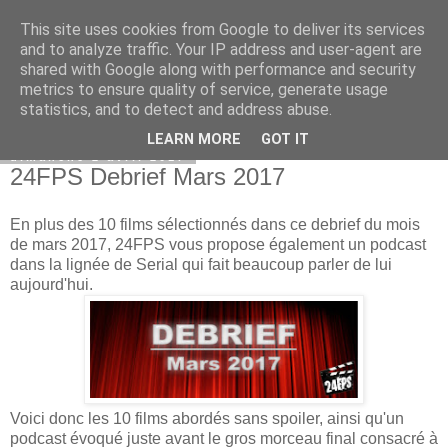
This site uses cookies from Google to deliver its services
Bepod
and to analyze traffic. Your IP address and user-agent are
shared with Google along with performance and security
metrics to ensure quality of service, generate usage
statistics, and to detect and address abuse.
▼
LEARN MORE
GOT IT
dimanche 2 avril 2017
24FPS Debrief Mars 2017
En plus des 10 films sélectionnés dans ce debrief du mois
de mars 2017, 24FPS vous propose également un podcast
dans la lignée de Serial qui fait beaucoup parler de lui
aujourd'hui.
Voici donc les 10 films abordés sans spoiler, ainsi qu'un
podcast évoqué juste avant le gros morceau final consacré à