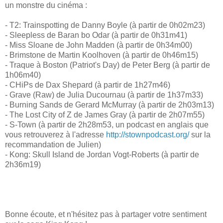
un monstre du cinéma :
- T2: Trainspotting de Danny Boyle (à partir de 0h02m23)
- Sleepless de Baran bo Odar (à partir de 0h31m41)
- Miss Sloane de John Madden (à partir de 0h34m00)
- Brimstone de Martin Koolhoven (à partir de 0h46m15)
- Traque à Boston (Patriot's Day) de Peter Berg (à partir de
1h06m40)
- CHiPs de Dax Shepard (à partir de 1h27m46)
- Grave (Raw) de Julia Ducournau (à partir de 1h37m33)
- Burning Sands de Gerard McMurray (à partir de 2h03m13)
- The Lost City of Z de James Gray (à partir de 2h07m55)
- S-Town (à partir de 2h28m53, un podcast en anglais que
vous retrouverez à l'adresse
http://stownpodcast.org/
sur la
recommandation de Julien)
- Kong: Skull Island de Jordan Vogt-Roberts (à partir de
2h36m19)
Bonne écoute, et n'hésitez pas à partager votre sentiment