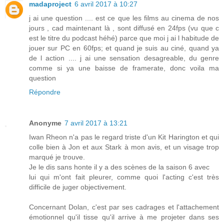
madaproject
6 avril 2017 à 10:27
j ai une question .... est ce que les films au cinema de nos
jours , cad maintenant là , sont diffusé en 24fps (vu que c
est le titre du podcast héhé) parce que moi j ai l habitude de
jouer sur PC en 60fps; et quand je suis au ciné, quand ya
de l action .... j ai une sensation desagreable, du genre
comme si ya une baisse de framerate, donc voila ma
question
Répondre
Anonyme
7 avril 2017 à 13:21
Iwan Rheon n'a pas le regard triste d'un Kit Harington et qui
colle bien à Jon et aux Stark à mon avis, et un visage trop
marqué je trouve.
Je le dis sans honte il y a des scènes de la saison 6 avec
lui qui m'ont fait pleurer, comme quoi l'acting c'est très
difficile de juger objectivement.
Concernant Dolan, c'est par ses cadrages et l'attachement
émotionnel qu'il tisse qu'il arrive à me projeter dans ses