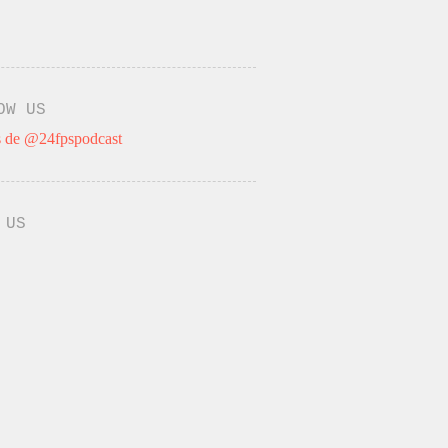
OW US
 de @24fpspodcast
 US