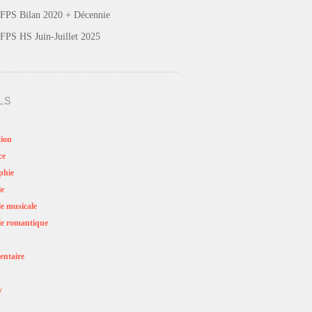
FPS Bilan 2020 + Décennie
FPS HS Juin-Juillet 2025
LS
ion
ce
phie
ie
e musicale
e romantique
ntaire
y