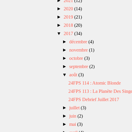
►
2021
(12)
►
2020
(14)
►
2019
(21)
►
2018
(20)
▼
2017
(34)
►
décembre
(4)
►
novembre
(1)
►
octobre
(3)
►
septembre
(2)
▼
août
(3)
24FPS 114 : Atomic Blonde
24FPS 113 : La Planète Des Singes
24FPS Debrief Juillet 2017
►
juillet
(3)
►
juin
(2)
►
mai
(3)