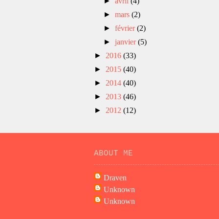
►
avril
(4)
►
mars
(2)
►
février
(2)
►
janvier
(5)
►
2016
(33)
►
2015
(40)
►
2014
(40)
►
2013
(46)
►
2012
(12)
ABOUT ME
Draven
Unknown
Unknown