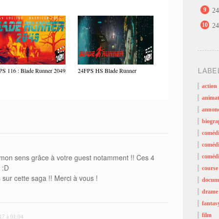
9
24
10
24
PS 116 : Blade Runner 2049
24FPS HS Blade Runner
LABE
action
animat
annon
biogra
coméd
comédi
 mon sens grâce à votre guest notamment !! Ces 4
comédi
 :D
course
 sur cette saga !! Merci à vous !
docume
drame
fantas
film
17 à 01:04