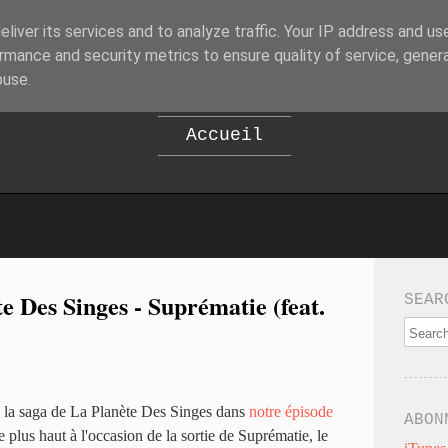
liver its services and to analyze traffic. Your IP address and us
B
EPOD
rmance and security metrics to ensure quality of service, gene
buse.
Accueil
e Des Singes - Suprématie (feat.
SEAR
é la saga de La Planète Des Singes dans
notre épisode
ABON
rre plus haut à l'occasion de la sortie de Suprématie, le