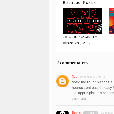
Related Posts
24FPS 118 : Star Wars - Les
24F
Derniers Jedi (Part. 1)
2 commentaires
Yao
19 août 2017 à 05:13
•
Votre meilleur épisodes à
heures sont passés easy !
J'ai appris plein de choses
Reply
Share ›
•
Draven
22 août 20
Post author
•