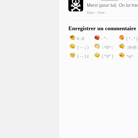
Merci (pour lui). On lui t
Reply
Share ›
•
Enregistrer un commentaire
O.O
-"-
(*.*
(--;)
:^D^:
:@v@
(--)z
(*0*)
^q^