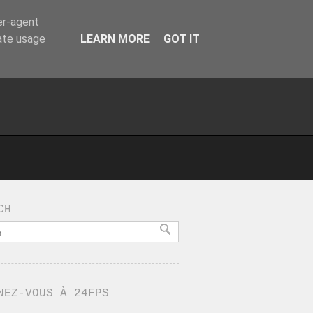
er-agent
rate usage
LEARN MORE
GOT IT
CH
NEZ-VOUS À 24FPS