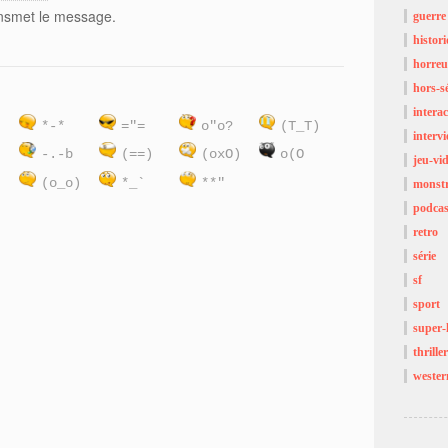
ransmet le message.
guerre
histor
horreu
hors-sé
interac
)
*-*
="=
o"o?
(T_T)
interv
:
-.-b
(==)
(oxO)
o(O
jeu-vi
(o_o)
*_`
**"
monst
podcas
retro
série
sf
sport
super-
thriller
wester