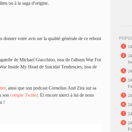
ilms ou à la saga d'origine.
s donner votre avis sur la qualité générale de ce reboot
POPU
1
24
2
24
atelle de Michael Giacchino, issu de l'album War For
Jo
War Inside My Head de Suicidal Tendencies, issu de
3
24
4
24
Fo
tter
, ainsi que son podcast Cornelius And Zira sur sa
u son
compte Twitter
. Et encore merci à lui de nous
5
24
a !
6
24
7
24
8
24
Fo