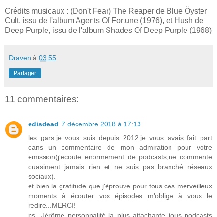
Crédits musicaux : (Don't Fear) The Reaper de Blue Öyster
Cult, issu de l'album Agents Of Fortune (1976), et Hush de
Deep Purple, issu de l'album Shades Of Deep Purple (1968)
Draven
à
03:55
Partager
11 commentaires:
edisdead
7 décembre 2018 à 17:13
les gars:je vous suis depuis 2012.je vous avais fait part
dans un commentaire de mon admiration pour votre
émission(j'écoute énormément de podcasts,ne commente
quasiment jamais rien et ne suis pas branché réseaux
sociaux).
et bien la gratitude que j'éprouve pour tous ces merveilleux
moments à écouter vos épisodes m'oblige à vous le
redire...MERCI!
ps...Jérôme personnalité la plus attachante tous podcasts