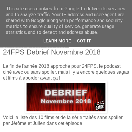
This site uses cookies from Google to deliver its services
Bepod
and to analyze traffic. Your IP address and user-agent are
shared with Google along with performance and security
metrics to ensure quality of service, generate usage
statistics, and to detect and address abuse.
▼
LEARN MORE
GOT IT
dimanche 2 décembre 2018
24FPS Debrief Novembre 2018
La fin de l'année 2018 approche pour 24FPS, le podcast
ciné avec ou sans spoiler, mais il y a encore quelques sagas
et films à aborder avant ça !
Voici la liste des 10 films et de la série traités sans spoiler
par Jérôme et Julien dans cet épisode :