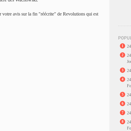
 votre avis sur la fin "réécrite" de Revolutions qui est
POPU
1
24
2
24
Jo
3
24
4
24
Fo
5
24
6
24
7
24
8
24
Fo