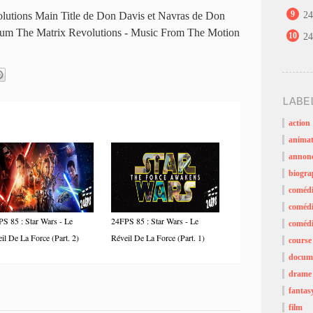
9
olutions Main Title de Don Davis et Navras de Don
24
album The Matrix Revolutions - Music From The Motion
10
24
LABE
action
animat
annon
biogra
coméd
comédi
S 85 : Star Wars - Le
24FPS 85 : Star Wars - Le
comédi
il De La Force (Part. 2)
Réveil De La Force (Part. 1)
course
docume
drame
fantas
film