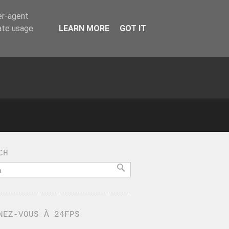
er-agent
rate usage
LEARN MORE
GOT IT
CH
NEZ-VOUS À 24FPS