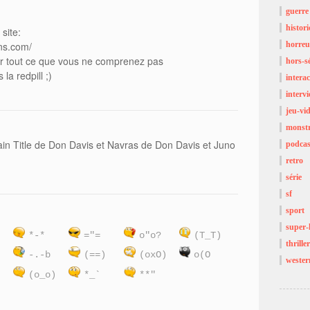
guerre
histor
 site:
ons.com/
horreu
uer tout ce que vous ne comprenez pas
hors-sé
 la redpill ;)
interac
interv
jeu-vi
monst
in Title de Don Davis et Navras de Don Davis et Juno
podcas
retro
série
sf
sport
super-
)
*-*
="=
o"o?
(T_T)
thriller
:
-.-b
(==)
(oxO)
o(O
wester
(o_o)
*_`
**"