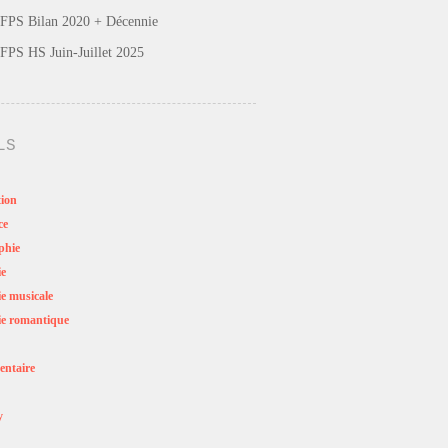
FPS Bilan 2020 + Décennie
FPS HS Juin-Juillet 2025
LS
ion
ce
phie
ie
e musicale
e romantique
ntaire
y