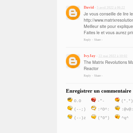
David
5 avril 2022 à 06:22
•
Je vous conseille de lire le
http://www.matrixresoluti
Meilleur site pour expliq
Faites le et vous aurez pris
Reply
Share ›
•
IvyJay
22 mai 2022 à 10:02
•
The Matrix Revolutions Ma
Reactor
Reply
Share ›
•
Enregistrer un commentaire
O.O
-"-
(*.*
(--;)
:^D^:
:@v@
(--)z
(*0*)
^q^