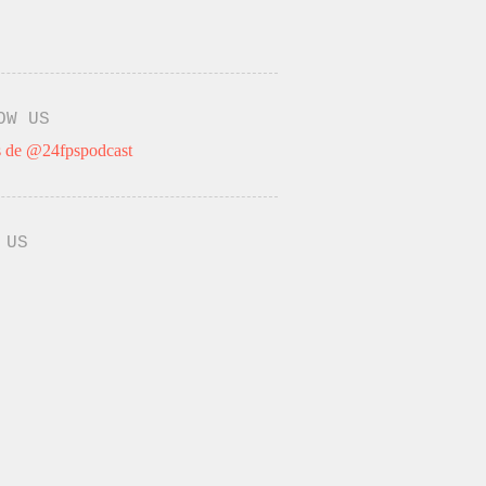
OW US
 de @24fpspodcast
 US