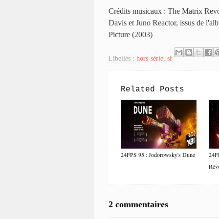
Crédits musicaux : The Matrix Rev
Davis et Juno Reactor, issus de l'
Picture (2003)
Libellés :
hors-série
,
sf
Related Posts
24FPS 95 : Jodorowsky's Dune
24FP
Réve
2 commentaires