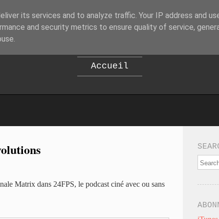
liver its services and to analyze traffic. Your IP address and us
B
EPOD
rmance and security metrics to ensure quality of service, gene
buse.
Accueil
olutions
SEAR
ginale Matrix dans 24FPS, le podcast ciné avec ou sans
ABON