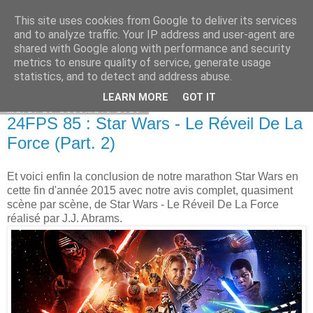
This site uses cookies from Google to deliver its services
Bepod
and to analyze traffic. Your IP address and user-agent are
shared with Google along with performance and security
metrics to ensure quality of service, generate usage
statistics, and to detect and address abuse.
▼
LEARN MORE
GOT IT
mardi 29 décembre 2015
24FPS 85 : Star Wars - Le Réveil De La
Force (Part. 2)
Et voici enfin la conclusion de notre marathon Star Wars en
cette fin d'année 2015 avec notre avis complet, quasiment
scène par scène, de Star Wars - Le Réveil De La Force
réalisé par J.J. Abrams.