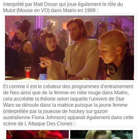
interprété par Matt Doran qui joue également le rôle du
Mulot (Mouse en VO) dans Matrix en 1999 :
Et comme il est le créateur des programmes d'entrainement
de Neo ainsi que de la femme en robe rouge dans Matrix,
cela accrédite la théorie selon laquelle l'univers de Star
Wars se déroule dans la matrice puisque la jeune femme
(interprétée par la joueuse de hockey sur gazon
australienne Fiona Johnson) apparait également dans cette
scène de L'Attaque Des Clones :