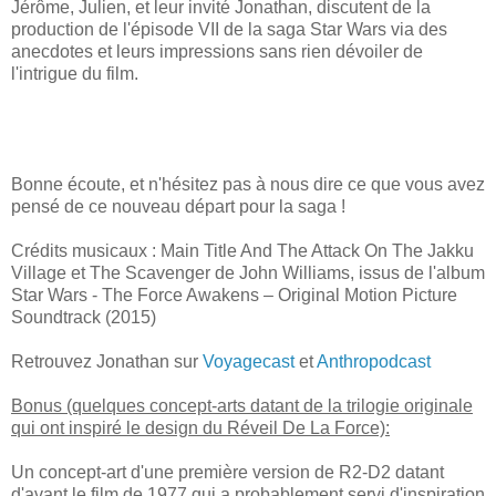
Jérôme, Julien, et leur invité Jonathan, discutent de la
production de l'épisode VII de la saga Star Wars via des
anecdotes et leurs impressions sans rien dévoiler de
l'intrigue du film.
Bonne écoute, et n'hésitez pas à nous dire ce que vous avez
pensé de ce nouveau départ pour la saga !
Crédits musicaux : Main Title And The Attack On The Jakku
Village et The Scavenger de John Williams, issus de l'album
Star Wars - The Force Awakens – Original Motion Picture
Soundtrack (2015)
Retrouvez Jonathan sur
Voyagecast
et
Anthropodcast
Bonus (quelques concept-arts datant de la trilogie originale
qui ont inspiré le design du Réveil De La Force):
Un concept-art d'une première version de R2-D2 datant
d'avant le film de 1977 qui a probablement servi d'inspiration