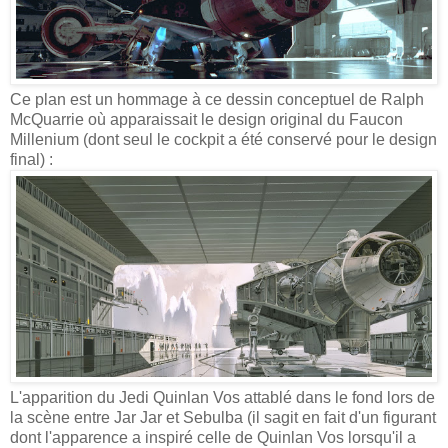
Ce plan est un hommage à ce dessin conceptuel de Ralph
McQuarrie où apparaissait le design original du Faucon
Millenium (dont seul le cockpit a été conservé pour le design
final) :
L'apparition du Jedi Quinlan Vos attablé dans le fond lors de
la scène entre Jar Jar et Sebulba (il sagit en fait d'un figurant
dont l'apparence a inspiré celle de Quinlan Vos lorsqu'il a