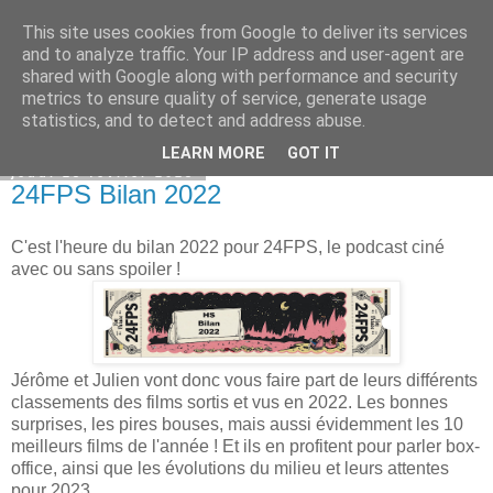
This site uses cookies from Google to deliver its services
Bepod
and to analyze traffic. Your IP address and user-agent are
shared with Google along with performance and security
metrics to ensure quality of service, generate usage
statistics, and to detect and address abuse.
▼
LEARN MORE
GOT IT
jeudi 23 février 2023
24FPS Bilan 2022
C'est l'heure du bilan 2022 pour 24FPS, le podcast ciné
avec ou sans spoiler !
Jérôme et Julien vont donc vous faire part de leurs différents
classements des films sortis et vus en 2022. Les bonnes
surprises, les pires bouses, mais aussi évidemment les 10
meilleurs films de l'année ! Et ils en profitent pour parler box-
office, ainsi que les évolutions du milieu et leurs attentes
pour 2023.