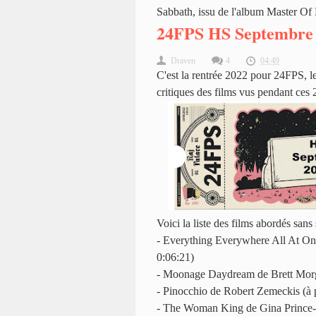
Sabbath, issu de l'album Master Of 
24FPS HS Septembre 
Draven
4
04:49
C'est la rentrée 2022 pour 24FPS, le
critiques des films vus pendant ces 
Voici la liste des films abordés sans
- Everything Everywhere All At Onc
0:06:21)
- Moonage Daydream de Brett Morge
- Pinocchio de Robert Zemeckis (à p
- The Woman King de Gina Prince-B