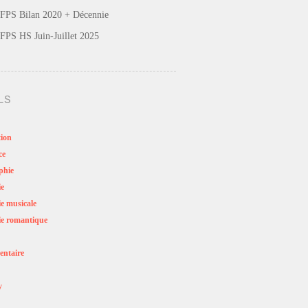
FPS Bilan 2020 + Décennie
FPS HS Juin-Juillet 2025
LS
ion
ce
phie
ie
e musicale
e romantique
ntaire
y