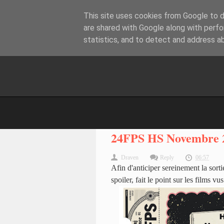
This site uses cookies from Google to de
are shared with Google along with perfo
statistics, and to detect and address a
24FPS HS Novembre 
Draven
Reply
06:57
Afin d'anticiper sereinement la sort
spoiler, fait le point sur les films vu