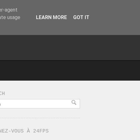
er-agent
rate usage
LEARN MORE
GOT IT
CH
NEZ-VOUS À 24FPS