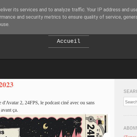
liver its services and to analyze traffic. Your IP address and us
B
EPOD
rmance and security metrics to ensure quality of service, gene
buse.
Accueil
2023
SEAR
ie d'Avatar 2, 24FPS, le podcast ciné avec ou sans
s avant ça.
ABON