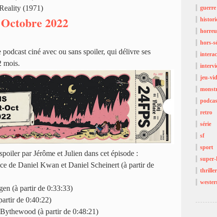
Reality (1971)
guerre
Octobre 2022
histor
horreu
hors-sé
 podcast ciné avec ou sans spoiler, qui délivre ses
interac
2 mois.
interv
jeu-vi
monst
podcas
retro
série
sf
sport
 spoiler par Jérôme et Julien dans cet épisode :
super-
e de Daniel Kwan et Daniel Scheinert (à partir de
thriller
wester
n (à partir de 0:33:33)
artir de 0:40:22)
ythewood (à partir de 0:48:21)