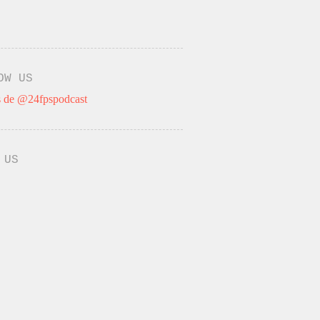
OW US
 de @24fpspodcast
 US