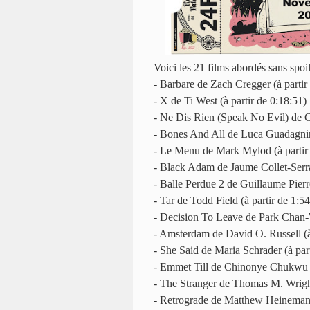
Voici les 21 films abordés sans spoi
- Barbare de Zach Cregger (à partir
- X de Ti West (à partir de 0:18:51)
- Ne Dis Rien (Speak No Evil) de Ch
- Bones And All de Luca Guadagnino
- Le Menu de Mark Mylod (à partir 
- Black Adam de Jaume Collet-Serra 
- Balle Perdue 2 de Guillaume Pierre
- Tar de Todd Field (à partir de 1:5
- Decision To Leave de Park Chan-W
- Amsterdam de David O. Russell (à 
- She Said de Maria Schrader (à par
- Emmet Till de Chinonye Chukwu (à
- The Stranger de Thomas M. Wright
- Retrograde de Matthew Heineman (