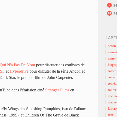
9
24
10
24
LABE
action
animat
annon
 Qui N'a Pas De Nom
pour discuter des coulisses de
biogra
 SF
et
Hyperdrive
pour discuter de la série Andor, et
coméd
ark Star, le premier film de John Carpenter.
comédi
comédi
uTube dans l'émission ciné
Stranger Films
en
course
docume
drame
terfly Wings des Smashing Pumpkins, issu de l'album
fantas
ness (1995), et Children Of The Grave de Black
film