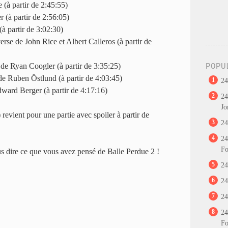
à partir de 2:45:55)
 (à partir de 2:56:05)
à partir de 3:02:30)
se de John Rice et Albert Calleros (à partir de
de Ryan Coogler (à partir de 3:35:25)
POPU
 de Ruben Östlund (à partir de 4:03:45)
1
24
ard Berger (à partir de 4:17:16)
2
24
Jo
revient pour une partie avec spoiler à partir de
3
24
4
24
Fo
us dire ce que vous avez pensé de Balle Perdue 2 !
5
24
6
24
7
24
8
24
Fo