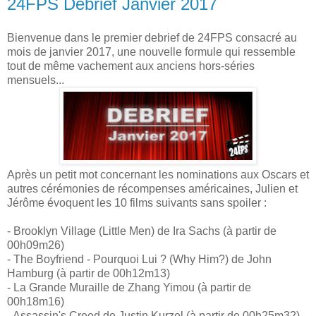
24FPS Debrief Janvier 2017
Bienvenue dans le premier debrief de 24FPS consacré au
mois de janvier 2017, une nouvelle formule qui ressemble
tout de même vachement aux anciens hors-séries
mensuels...
Après un petit mot concernant les nominations aux Oscars et
autres cérémonies de récompenses américaines, Julien et
Jérôme évoquent les 10 films suivants sans spoiler :
- Brooklyn Village (Little Men) de Ira Sachs (à partir de
00h09m26)
- The Boyfriend - Pourquoi Lui ? (Why Him?) de John
Hamburg (à partir de 00h12m13)
- La Grande Muraille de Zhang Yimou (à partir de
00h18m16)
- Assassin's Creed de Justin Kurzel (à partir de 00h25m32)