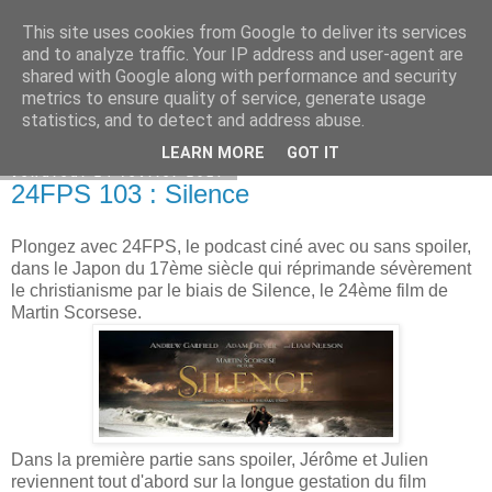
This site uses cookies from Google to deliver its services
Bepod
and to analyze traffic. Your IP address and user-agent are
shared with Google along with performance and security
metrics to ensure quality of service, generate usage
statistics, and to detect and address abuse.
▼
LEARN MORE
GOT IT
vendredi 24 février 2017
24FPS 103 : Silence
Plongez avec 24FPS, le podcast ciné avec ou sans spoiler,
dans le Japon du 17ème siècle qui réprimande sévèrement
le christianisme par le biais de Silence, le 24ème film de
Martin Scorsese.
Dans la première partie sans spoiler, Jérôme et Julien
reviennent tout d'abord sur la longue gestation du film