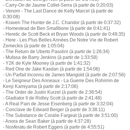
- Carry-On de Jaume Collet-Serra (à partir de 0:20:03)
- Venom - The Last Dance de Kelly Marcel (à partir de
0:30:08)
- Kraven The Hunter de J.C. Chandor (à partir de 0:37:32)
- Homestead de Ben Smallbone (à partir de 0:41:41)
- Heretic de Scott Beck et Bryan Woods (à partir de 0:49:35)
- Here - Les Plus Belles Années De Notre Vie de Robert
Zemeckis (à partir de 1:05:04)
- The Return de Uberto Pasolini (à partir de 1:26:34)
- Mufasa de Barry Jenkins (à partir de 1:33:58)
- Y2K de Kyle Mooney (à partir de 1:41:32)
- Red One de Jake Kasdan (à partir de 1:54:06)
- Un Parfait Inconnu de James Mangold (à partir de 2:07:56)
- Le Seigneur Des Anneaux - La Guerre Des Rohirrim de
Kenji Kamiyama (à partir de 2:17:06)
- The Order de Justin Kurzel (à partir de 2:36:54)
- Gladiator II de Ridley Scott (à partir de 2:41:48)
- A Real Pain de Jesse Eisenberg (à partir de 3:32:04)
- Conclave de Edward Berger (à partir de 3:38:11)
- The Substance de Coralie Fargeat (à partir de 3:51:00)
- Anora de Sean Baker (à partir de 4:37:28)
- Nosferatu de Robert Eggers (à partir de 4:55:51)