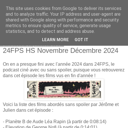
This site uses cookies from Google to deliver its services
Bepod
and to analyze traffic. Your IP address and user-agent are
shared with Google along with performance and security
metrics to ensure quality of service, generate usage
statistics, and to detect and address abuse.
▼
LEARN MORE
GOT IT
dimanche 26 janvier 2025
24FPS HS Novembre Décembre 2024
On en a presque fini avec l'année 2024 dans 24FPS, le
podcast ciné avec ou sans spoiler, puisque vous retrouverez
dans cet épisode les films vus en fin d'année !
Voici la liste des films abordés sans spoiler par Jérôme et
Julien dans cet épisode :
- Planète B de Aude Léa Rapin (à partir de 0:08:14)
- Elevation de George Nofi (à partir de 0:14:01)