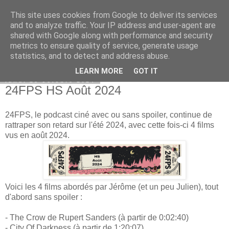
This site uses cookies from Google to deliver its services
Bepod
and to analyze traffic. Your IP address and user-agent are
shared with Google along with performance and security
metrics to ensure quality of service, generate usage
statistics, and to detect and address abuse.
▼
LEARN MORE
GOT IT
lundi 28 octobre 2024
24FPS HS Août 2024
24FPS, le podcast ciné avec ou sans spoiler, continue de
rattraper son retard sur l'été 2024, avec cette fois-ci 4 films
vus en août 2024.
Voici les 4 films abordés par Jérôme (et un peu Julien), tout
d'abord sans spoiler :
- The Crow de Rupert Sanders (à partir de 0:02:40)
- City Of Darkness (à partir de 1:20:07)