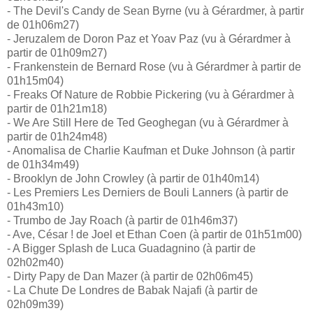
- The Devil's Candy de Sean Byrne (vu à Gérardmer, à partir
de 01h06m27)
- Jeruzalem de Doron Paz et Yoav Paz (vu à Gérardmer à
partir de 01h09m27)
- Frankenstein de Bernard Rose (vu à Gérardmer à partir de
01h15m04)
- Freaks Of Nature de Robbie Pickering (vu à Gérardmer à
partir de 01h21m18)
- We Are Still Here de Ted Geoghegan (vu à Gérardmer à
partir de 01h24m48)
- Anomalisa de Charlie Kaufman et Duke Johnson (à partir
de 01h34m49)
- Brooklyn de John Crowley (à partir de 01h40m14)
- Les Premiers Les Derniers de Bouli Lanners (à partir de
01h43m10)
- Trumbo de Jay Roach (à partir de 01h46m37)
- Ave, César ! de Joel et Ethan Coen (à partir de 01h51m00)
- A Bigger Splash de Luca Guadagnino (à partir de
02h02m40)
- Dirty Papy de Dan Mazer (à partir de 02h06m45)
- La Chute De Londres de Babak Najafi (à partir de
02h09m39)