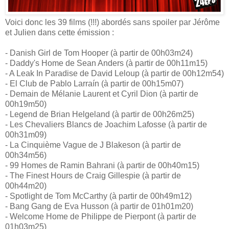
Voici donc les 39 films (!!!) abordés sans spoiler par Jérôme
et Julien dans cette émission :
- Danish Girl de Tom Hooper (à partir de 00h03m24)
- Daddy's Home de Sean Anders (à partir de 00h11m15)
- A Leak In Paradise de David Leloup (à partir de 00h12m54)
- El Club de Pablo Larraín (à partir de 00h15m07)
- Demain de Mélanie Laurent et Cyril Dion (à partir de
00h19m50)
- Legend de Brian Helgeland (à partir de 00h26m25)
- Les Chevaliers Blancs de Joachim Lafosse (à partir de
00h31m09)
- La Cinquième Vague de J Blakeson (à partir de
00h34m56)
- 99 Homes de Ramin Bahrani (à partir de 00h40m15)
- The Finest Hours de Craig Gillespie (à partir de
00h44m20)
- Spotlight de Tom McCarthy (à partir de 00h49m12)
- Bang Gang de Eva Husson (à partir de 01h01m20)
- Welcome Home de Philippe de Pierpont (à partir de
01h03m25)