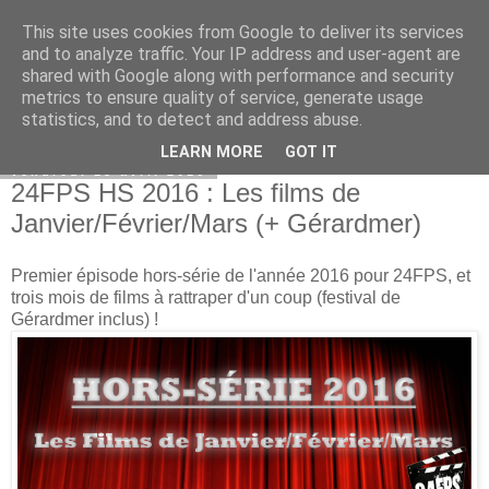
This site uses cookies from Google to deliver its services
Bepod
and to analyze traffic. Your IP address and user-agent are
shared with Google along with performance and security
metrics to ensure quality of service, generate usage
statistics, and to detect and address abuse.
▼
LEARN MORE
GOT IT
vendredi 15 avril 2016
24FPS HS 2016 : Les films de
Janvier/Février/Mars (+ Gérardmer)
Premier épisode hors-série de l'année 2016 pour 24FPS, et
trois mois de films à rattraper d'un coup (festival de
Gérardmer inclus) !