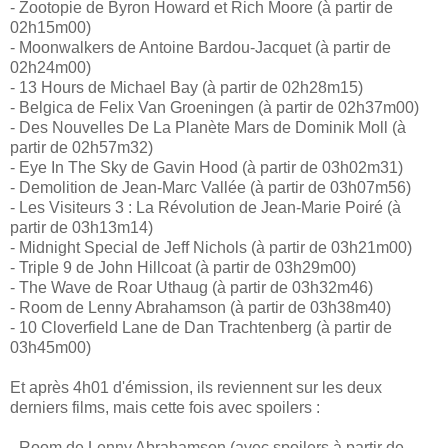
- Zootopie de Byron Howard et Rich Moore (à partir de
02h15m00)
- Moonwalkers de Antoine Bardou-Jacquet (à partir de
02h24m00)
- 13 Hours de Michael Bay (à partir de 02h28m15)
- Belgica de Felix Van Groeningen (à partir de 02h37m00)
- Des Nouvelles De La Planète Mars de Dominik Moll (à
partir de 02h57m32)
- Eye In The Sky de Gavin Hood (à partir de 03h02m31)
- Demolition de Jean-Marc Vallée (à partir de 03h07m56)
- Les Visiteurs 3 : La Révolution de Jean-Marie Poiré (à
partir de 03h13m14)
- Midnight Special de Jeff Nichols (à partir de 03h21m00)
- Triple 9 de John Hillcoat (à partir de 03h29m00)
- The Wave de Roar Uthaug (à partir de 03h32m46)
- Room de Lenny Abrahamson (à partir de 03h38m40)
- 10 Cloverfield Lane de Dan Trachtenberg (à partir de
03h45m00)
Et après 4h01 d'émission, ils reviennent sur les deux
derniers films, mais cette fois avec spoilers :
- Room de Lenny Abrahamson (avec spoilers à partir de