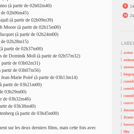
ino (à partir de 02h02m40)
9
24
ir de 02h06m45)
10
24
jafi (à partir de 02h09m39)
h Moore (à partir de 02h15m00)
acquet (à partir de 02h24m00)
ir de 02h28m15)
LABE
(à partir de 02h37m00)
action
s de Dominik Moll (à partir de 02h57m32)
animat
 partir de 03h02m31)
annon
à partir de 03h07m56)
biogra
e Jean-Marie Poiré (à partir de 03h13m14)
coméd
(à partir de 03h21m00)
comédi
ir de 03h29m00)
comédi
ir de 03h32m46)
course
rtir de 03h38m40)
docume
tenberg (à partir de 03h45m00)
drame
fantas
ent sur les deux derniers films, mais cette fois avec
film