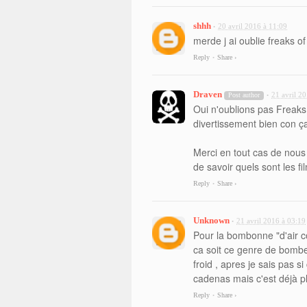
shhh
20 avril 2016 à 11:09
•
merde j ai oublie freaks o
Reply
Share ›
•
Draven
21 avril 2
Post author
•
Oui n'oublions pas Freaks
divertissement bien con ça
Merci en tout cas de nous 
de savoir quels sont les f
Reply
Share ›
•
Unknown
21 avril 2016 à 03:19
•
Pour la bombonne "d'air c
ca soit ce genre de bomb
froid , apres je sais pas
cadenas mais c'est déjà pl
Reply
Share ›
•