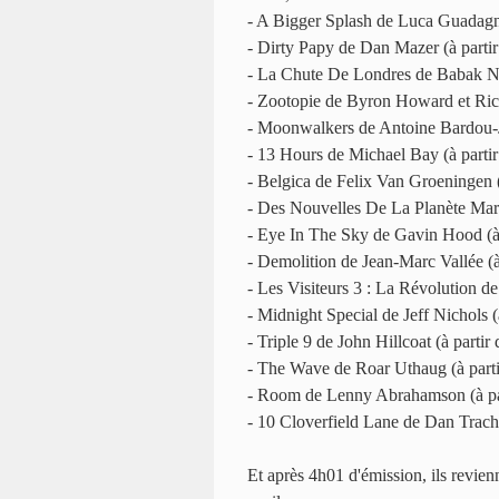
- A Bigger Splash de Luca Guadagn
- Dirty Papy de Dan Mazer (à part
- La Chute De Londres de Babak Na
- Zootopie de Byron Howard et Ric
- Moonwalkers de Antoine Bardou-J
- 13 Hours de Michael Bay (à part
- Belgica de Felix Van Groeningen 
- Des Nouvelles De La Planète Mar
- Eye In The Sky de Gavin Hood (à
- Demolition de Jean-Marc Vallée (
- Les Visiteurs 3 : La Révolution d
- Midnight Special de Jeff Nichols 
- Triple 9 de John Hillcoat (à part
- The Wave de Roar Uthaug (à part
- Room de Lenny Abrahamson (à pa
- 10 Cloverfield Lane de Dan Trach
Et après 4h01 d'émission, ils revienn