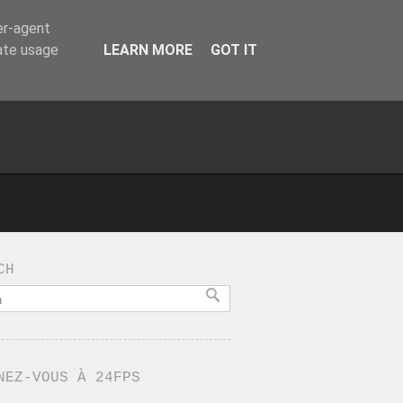
er-agent
rate usage
LEARN MORE
GOT IT
CH
NEZ-VOUS À 24FPS