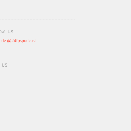
OW US
 de @24fpspodcast
 US