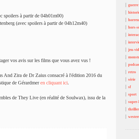
guerre
histor
spoilers à partir de 04h01m00)
horreu
tenberg (avec spoilers à partir de 04h12m40)
hors-sé
interac
interv
jeu-vi
monst
tager vos avis sur les films que vous avez vus !
podcas
retro
s And Zira de Dr Zaius consacré à l'édition 2016 du
série
tastique de Gérardmer
en cliquant ici
.
sf
sport
bles de They Live (en réalité de Soulwax), issu de la
super-
thriller
wester