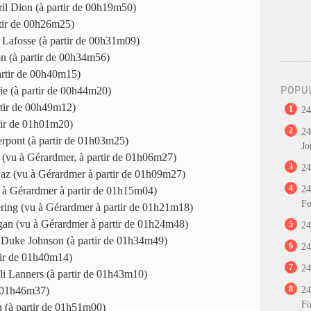
il Dion (à partir de 00h19m50)
rtir de 00h26m25)
 Lafosse (à partir de 00h31m09)
n (à partir de 00h34m56)
rtir de 00h40m15)
ie (à partir de 00h44m20)
POPU
rtir de 00h49m12)
1
24
tir de 01h01m20)
2
24
rpont (à partir de 01h03m25)
Jo
 (vu à Gérardmer, à partir de 01h06m27)
3
24
Paz (vu à Gérardmer à partir de 01h09m27)
4
24
 à Gérardmer à partir de 01h15m04)
Fo
ring (vu à Gérardmer à partir de 01h21m18)
gan (vu à Gérardmer à partir de 01h24m48)
5
24
 Duke Johnson (à partir de 01h34m49)
6
24
tir de 01h40m14)
7
24
li Lanners (à partir de 01h43m10)
8
e 01h46m37)
24
Fo
n (à partir de 01h51m00)