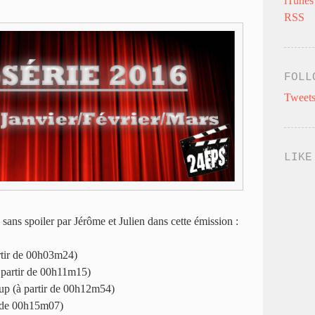
iTunes
RSS
FOLL
Tweets
LIKE
 sans spoiler par Jérôme et Julien dans cette émission :
rtir de 00h03m24)
partir de 00h11m15)
up (à partir de 00h12m54)
r de 00h15m07)