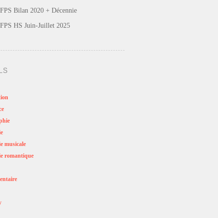
FPS Bilan 2020 + Décennie
FPS HS Juin-Juillet 2025
LS
ion
ce
phie
ie
e musicale
e romantique
ntaire
y