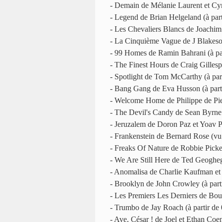
- Demain de Mélanie Laurent et Cyr
- Legend de Brian Helgeland (à pa
- Les Chevaliers Blancs de Joachim
- La Cinquième Vague de J Blakeso
- 99 Homes de Ramin Bahrani (à pa
- The Finest Hours de Craig Gillesp
- Spotlight de Tom McCarthy (à pa
- Bang Gang de Eva Husson (à par
- Welcome Home de Philippe de Pie
- The Devil's Candy de Sean Byrne
- Jeruzalem de Doron Paz et Yoav 
- Frankenstein de Bernard Rose (vu
- Freaks Of Nature de Robbie Picke
- We Are Still Here de Ted Geoghe
- Anomalisa de Charlie Kaufman et
- Brooklyn de John Crowley (à par
- Les Premiers Les Derniers de Bou
- Trumbo de Jay Roach (à partir d
- Ave, César ! de Joel et Ethan Coe