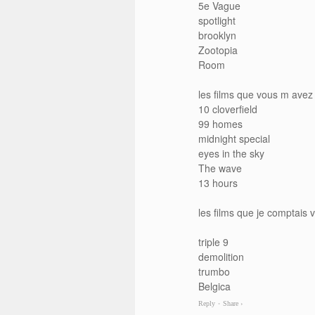
5e Vague
spotlight
brooklyn
Zootopia
Room
les films que vous m avez
10 cloverfield
99 homes
midnight special
eyes in the sky
The wave
13 hours
les films que je comptais 
triple 9
demolition
trumbo
Belgica
Reply
Share ›
•