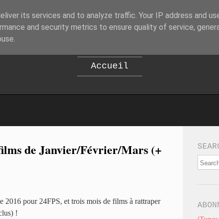
liver its services and to analyze traffic. Your IP address and us
B
EPOD
rmance and security metrics to ensure quality of service, gene
buse.
Accueil
ilms de Janvier/Février/Mars (+
SEAR
e 2016 pour 24FPS, et trois mois de films à rattraper
ABON
lus) !