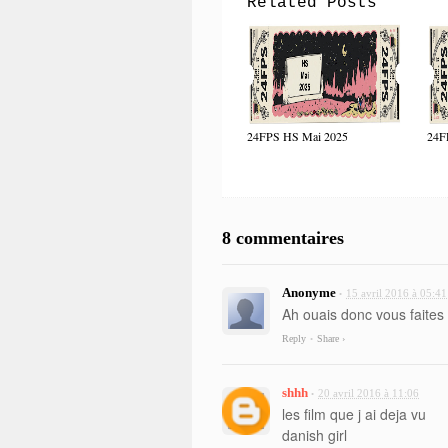
Related Posts
24FPS HS Mai 2025
24F
8 commentaires
Anonyme
15 avril 2016 à 05:41
•
Ah ouais donc vous faites 
Reply
Share ›
•
shhh
20 avril 2016 à 11:06
•
les film que j ai deja vu
danish girl