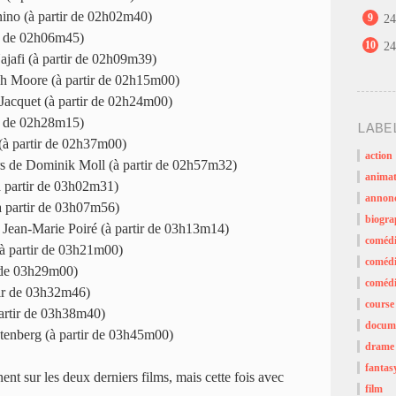
ino (à partir de 02h02m40)
9
24
ir de 02h06m45)
10
24
jafi (à partir de 02h09m39)
h Moore (à partir de 02h15m00)
acquet (à partir de 02h24m00)
ir de 02h28m15)
LABE
(à partir de 02h37m00)
action
s de Dominik Moll (à partir de 02h57m32)
animat
 partir de 03h02m31)
annon
à partir de 03h07m56)
biogra
e Jean-Marie Poiré (à partir de 03h13m14)
coméd
(à partir de 03h21m00)
comédi
ir de 03h29m00)
comédi
ir de 03h32m46)
course
rtir de 03h38m40)
docume
tenberg (à partir de 03h45m00)
drame
fantas
ent sur les deux derniers films, mais cette fois avec
film