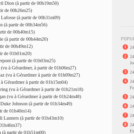
il Dion (à partir de 00h19m50)
rtir de 00h26m25)
 Lafosse (à partir de 00h31m09)
n (à partir de 00h34m56)
rtir de 00h40m15)
ie (à partir de 00h44m20)
POPU
rtir de 00h49m12)
1
24
tir de 01h01m20)
2
24
rpont (à partir de 01h03m25)
Jo
 (vu à Gérardmer, à partir de 01h06m27)
3
24
Paz (vu à Gérardmer à partir de 01h09m27)
4
24
 à Gérardmer à partir de 01h15m04)
Fo
ring (vu à Gérardmer à partir de 01h21m18)
gan (vu à Gérardmer à partir de 01h24m48)
5
24
 Duke Johnson (à partir de 01h34m49)
6
24
tir de 01h40m14)
7
24
li Lanners (à partir de 01h43m10)
8
e 01h46m37)
24
Fo
n (à partir de 01h51m00)