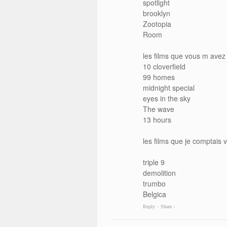
spotlight
brooklyn
Zootopia
Room
les films que vous m avez
10 cloverfield
99 homes
midnight special
eyes in the sky
The wave
13 hours
les films que je comptais 
triple 9
demolition
trumbo
Belgica
Reply
Share ›
•