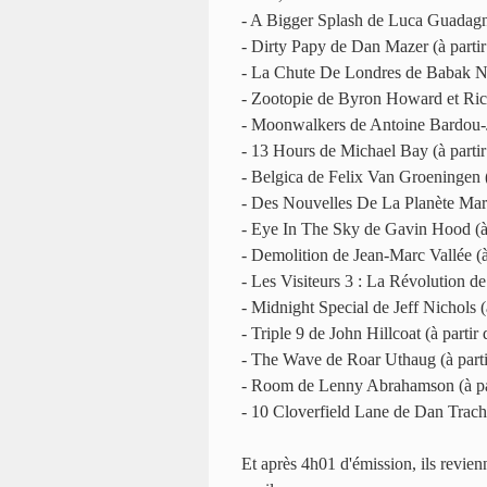
- A Bigger Splash de Luca Guadagn
- Dirty Papy de Dan Mazer (à part
- La Chute De Londres de Babak Na
- Zootopie de Byron Howard et Ric
- Moonwalkers de Antoine Bardou-J
- 13 Hours de Michael Bay (à part
- Belgica de Felix Van Groeningen 
- Des Nouvelles De La Planète Mar
- Eye In The Sky de Gavin Hood (à
- Demolition de Jean-Marc Vallée (
- Les Visiteurs 3 : La Révolution d
- Midnight Special de Jeff Nichols 
- Triple 9 de John Hillcoat (à part
- The Wave de Roar Uthaug (à part
- Room de Lenny Abrahamson (à pa
- 10 Cloverfield Lane de Dan Trach
Et après 4h01 d'émission, ils revienn