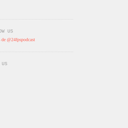
OW US
 de @24fpspodcast
 US