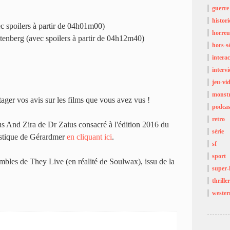
guerre
histor
spoilers à partir de 04h01m00)
horreu
tenberg (avec spoilers à partir de 04h12m40)
hors-sé
interac
interv
jeu-vi
monst
tager vos avis sur les films que vous avez vus !
podcas
retro
s And Zira de Dr Zaius consacré à l'édition 2016 du
série
tastique de Gérardmer
en cliquant ici
.
sf
sport
bles de They Live (en réalité de Soulwax), issu de la
super-
thriller
wester