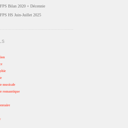
FPS Bilan 2020 + Décennie
FPS HS Juin-Juillet 2025
LS
ion
ce
phie
ie
e musicale
e romantique
ntaire
y