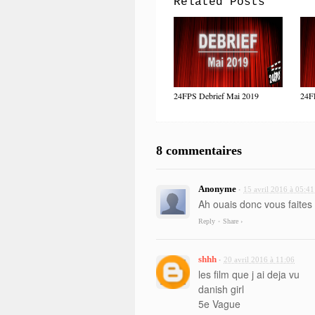
Related Posts
24FPS Debrief Mai 2019
24FP
8 commentaires
Anonyme
15 avril 2016 à 05:41
•
Ah ouais donc vous faites 
Reply
Share ›
•
shhh
20 avril 2016 à 11:06
•
les film que j ai deja vu
danish girl
5e Vague