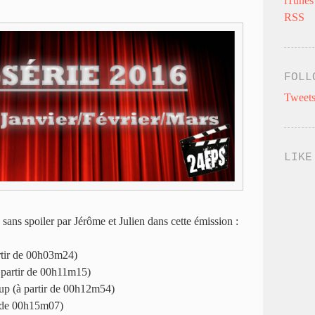
iTunes
RSS
FOLL
Tweets
LIKE
 sans spoiler par Jérôme et Julien dans cette émission :
rtir de 00h03m24)
partir de 00h11m15)
up (à partir de 00h12m54)
r de 00h15m07)