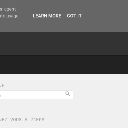
er-agent
rate usage
LEARN MORE
GOT IT
CH
NEZ-VOUS À 24FPS