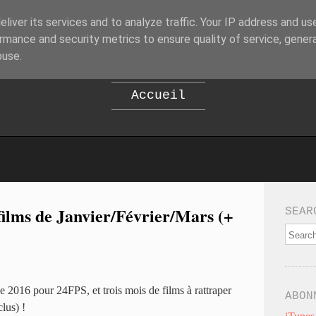
liver its services and to analyze traffic. Your IP address and us
B
EPOD
rmance and security metrics to ensure quality of service, gene
buse.
Accueil
ilms de Janvier/Février/Mars (+
SEAR
e 2016 pour 24FPS, et trois mois de films à rattraper
ABON
lus) !