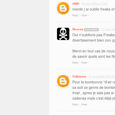
shhh
20 avril 2016 à 11:09
•
merde j ai oublie freaks o
Reply
Share ›
•
Draven
21 avril 2
Post author
•
Oui n'oublions pas Freaks
divertissement bien con ça
Merci en tout cas de nous 
de savoir quels sont les f
Reply
Share ›
•
Unknown
21 avril 2016 à 03:19
•
Pour la bombonne "d'air c
ca soit ce genre de bomb
froid , apres je sais pas
cadenas mais c'est déjà pl
Reply
Share ›
•