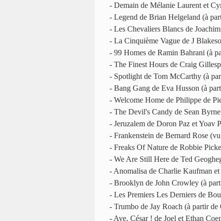
- Demain de Mélanie Laurent et Cyr
- Legend de Brian Helgeland (à pa
- Les Chevaliers Blancs de Joachim
- La Cinquième Vague de J Blakeso
- 99 Homes de Ramin Bahrani (à pa
- The Finest Hours de Craig Gillesp
- Spotlight de Tom McCarthy (à pa
- Bang Gang de Eva Husson (à par
- Welcome Home de Philippe de Pie
- The Devil's Candy de Sean Byrne
- Jeruzalem de Doron Paz et Yoav 
- Frankenstein de Bernard Rose (vu
- Freaks Of Nature de Robbie Picke
- We Are Still Here de Ted Geoghe
- Anomalisa de Charlie Kaufman et
- Brooklyn de John Crowley (à par
- Les Premiers Les Derniers de Bou
- Trumbo de Jay Roach (à partir d
- Ave, César ! de Joel et Ethan Coe