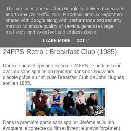
This site uses cookies from Google to deliver its services
Bepod
and to analyze traffic. Your IP address and user-agent are
shared with Google along with performance and security
metrics to ensure quality of service, generate usage
statistics, and to detect and address abuse.
▼
LEARN MORE
GOT IT
mardi 23 juin 2020
24FPS Retro : Breakfast Club (1985)
Dans ce nouvel épisode Retro de 24FPS, le podcast ciné
avec ou sans spoiler, on replonge dans nos souvenirs
d'école grâce au film culte Breakfast Club de John Hughes
sorti en 1985.
Dans la première partie sans spoiler, Jérôme et Julien
évoquent le contexte du film et livrent leur avis forcément