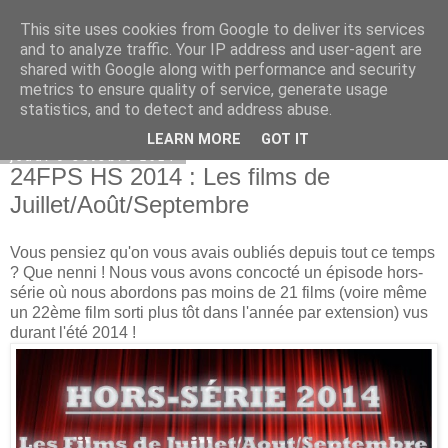
This site uses cookies from Google to deliver its services
Bepod
and to analyze traffic. Your IP address and user-agent are
shared with Google along with performance and security
metrics to ensure quality of service, generate usage
statistics, and to detect and address abuse.
▼
LEARN MORE
GOT IT
jeudi 9 octobre 2014
24FPS HS 2014 : Les films de
Juillet/Août/Septembre
Vous pensiez qu'on vous avais oubliés depuis tout ce temps
? Que nenni ! Nous vous avons concocté un épisode hors-
série où nous abordons pas moins de 21 films (voire même
un 22ème film sorti plus tôt dans l'année par extension) vus
durant l'été 2014 !