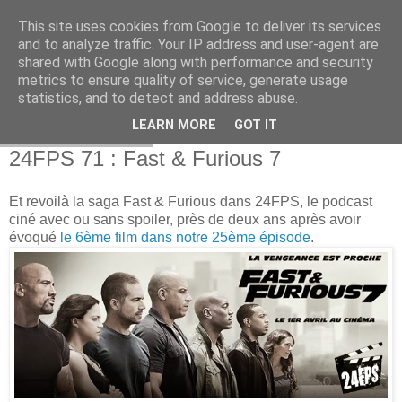
This site uses cookies from Google to deliver its services
Bepod
and to analyze traffic. Your IP address and user-agent are
shared with Google along with performance and security
metrics to ensure quality of service, generate usage
statistics, and to detect and address abuse.
▼
LEARN MORE
GOT IT
lundi 13 avril 2015
24FPS 71 : Fast & Furious 7
Et revoilà la saga Fast & Furious dans 24FPS, le podcast
ciné avec ou sans spoiler, près de deux ans après avoir
évoqué
le 6ème film dans notre 25ème épisode
.