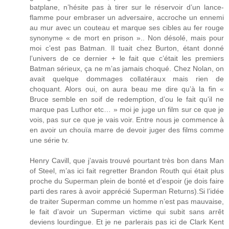
batplane, n’hésite pas à tirer sur le réservoir d’un lance-
flamme pour embraser un adversaire, accroche un ennemi
au mur avec un couteau et marque ses cibles au fer rouge
synonyme « de mort en prison ».. Non désolé, mais pour
moi c’est pas Batman. Il tuait chez Burton, étant donné
l’univers de ce dernier + le fait que c’était les premiers
Batman sérieux, ça ne m’as jamais choqué. Chez Nolan, on
avait quelque dommages collatéraux mais rien de
choquant. Alors oui, on aura beau me dire qu’à la fin «
Bruce semble en soif de redemption, d’ou le fait qu’il ne
marque pas Luthor etc… » moi je juge un film sur ce que je
vois, pas sur ce que je vais voir. Entre nous je commence à
en avoir un chouïa marre de devoir juger des films comme
une série tv.
Henry Cavill, que j’avais trouvé pourtant très bon dans Man
of Steel, m’as ici fait regretter Brandon Routh qui était plus
proche du Superman plein de bonté et d’espoir (je dois faire
parti des rares à avoir apprécié Superman Returns).Si l’idée
de traiter Superman comme un homme n’est pas mauvaise,
le fait d’avoir un Superman victime qui subit sans arrêt
deviens lourdingue. Et je ne parlerais pas ici de Clark Kent