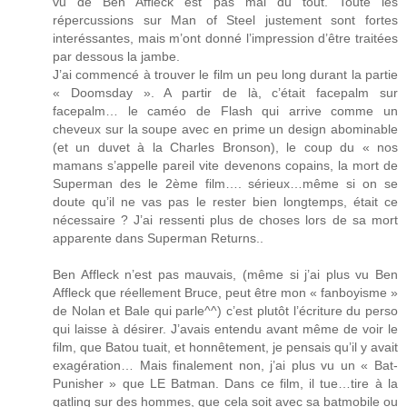
vu de Ben Affleck est pas mal du tout. Toute les
répercussions sur Man of Steel justement sont fortes
interéssantes, mais m’ont donné l’impression d’être traitées
par dessous la jambe.
J’ai commencé à trouver le film un peu long durant la partie
« Doomsday ». A partir de là, c’était facepalm sur
facepalm… le caméo de Flash qui arrive comme un
cheveux sur la soupe avec en prime un design abominable
(et un duvet à la Charles Bronson), le coup du « nos
mamans s’appelle pareil vite devenons copains, la mort de
Superman des le 2ème film…. sérieux…même si on se
doute qu’il ne vas pas le rester bien longtemps, était ce
nécessaire ? J’ai ressenti plus de choses lors de sa mort
apparente dans Superman Returns..
Ben Affleck n’est pas mauvais, (même si j’ai plus vu Ben
Affleck que réellement Bruce, peut être mon « fanboyisme »
de Nolan et Bale qui parle^^) c’est plutôt l’écriture du perso
qui laisse à désirer. J’avais entendu avant même de voir le
film, que Batou tuait, et honnêtement, je pensais qu’il y avait
exagération… Mais finalement non, j’ai plus vu un « Bat-
Punisher » que LE Batman. Dans ce film, il tue…tire à la
gatling sur des hommes, que cela soit avec sa batmobile ou