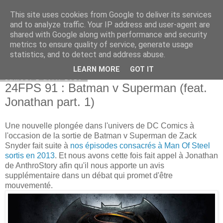
This site uses cookies from Google to deliver its services
Bepod
and to analyze traffic. Your IP address and user-agent are
shared with Google along with performance and security
metrics to ensure quality of service, generate usage
statistics, and to detect and address abuse.
▼
LEARN MORE
GOT IT
samedi 2 avril 2016
24FPS 91 : Batman v Superman (feat.
Jonathan part. 1)
Une nouvelle plongée dans l'univers de DC Comics à
l'occasion de la sortie de Batman v Superman de Zack
Snyder fait suite à
nos épisodes consacrés à Man Of Steel
sortis en 2013
. Et nous avons cette fois fait appel à Jonathan
de AnthroStory afin qu'il nous apporte un avis
supplémentaire dans un débat qui promet d'être
mouvementé.