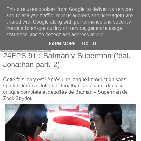
This site uses cookies from Google to deliver its services
Bepod
and to analyze traffic. Your IP address and user-agent are
shared with Google along with performance and security
metrics to ensure quality of service, generate usage
statistics, and to detect and address abuse.
▼
LEARN MORE
GOT IT
lundi 4 avril 2016
24FPS 91 : Batman v Superman (feat.
Jonathan part. 2)
Cette fois, ça y est ! Après une longue introduction sans
spoiler, Jérôme, Julien et Jonathan se lancent dans la
critique complète et détaillée de Batman v Superman de
Zack Snyder.