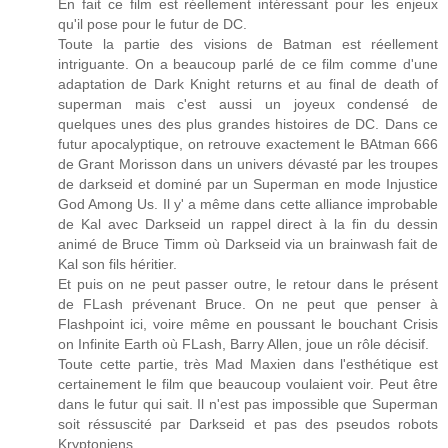
En fait ce film est réellement intéressant pour les enjeux
qu'il pose pour le futur de DC.
Toute la partie des visions de Batman est réellement
intriguante. On a beaucoup parlé de ce film comme d'une
adaptation de Dark Knight returns et au final de death of
superman mais c'est aussi un joyeux condensé de
quelques unes des plus grandes histoires de DC. Dans ce
futur apocalyptique, on retrouve exactement le BAtman 666
de Grant Morisson dans un univers dévasté par les troupes
de darkseid et dominé par un Superman en mode Injustice
God Among Us. Il y' a même dans cette alliance improbable
de Kal avec Darkseid un rappel direct à la fin du dessin
animé de Bruce Timm où Darkseid via un brainwash fait de
Kal son fils héritier.
Et puis on ne peut passer outre, le retour dans le présent
de FLash prévenant Bruce. On ne peut que penser à
Flashpoint ici, voire même en poussant le bouchant Crisis
on Infinite Earth où FLash, Barry Allen, joue un rôle décisif.
Toute cette partie, très Mad Maxien dans l'esthétique est
certainement le film que beaucoup voulaient voir. Peut être
dans le futur qui sait. Il n'est pas impossible que Superman
soit réssuscité par Darkseid et pas des pseudos robots
Kryptoniens.