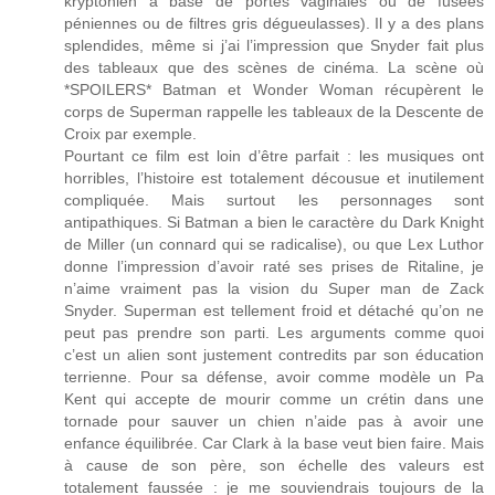
kryptonien à base de portes vaginales ou de fusées
péniennes ou de filtres gris dégueulasses). Il y a des plans
splendides, même si j’ai l’impression que Snyder fait plus
des tableaux que des scènes de cinéma. La scène où
*SPOILERS* Batman et Wonder Woman récupèrent le
corps de Superman rappelle les tableaux de la Descente de
Croix par exemple.
Pourtant ce film est loin d’être parfait : les musiques ont
horribles, l’histoire est totalement décousue et inutilement
compliquée. Mais surtout les personnages sont
antipathiques. Si Batman a bien le caractère du Dark Knight
de Miller (un connard qui se radicalise), ou que Lex Luthor
donne l’impression d’avoir raté ses prises de Ritaline, je
n’aime vraiment pas la vision du Super man de Zack
Snyder. Superman est tellement froid et détaché qu’on ne
peut pas prendre son parti. Les arguments comme quoi
c’est un alien sont justement contredits par son éducation
terrienne. Pour sa défense, avoir comme modèle un Pa
Kent qui accepte de mourir comme un crétin dans une
tornade pour sauver un chien n’aide pas à avoir une
enfance équilibrée. Car Clark à la base veut bien faire. Mais
à cause de son père, son échelle des valeurs est
totalement faussée : je me souviendrais toujours de la