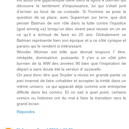
est aussi une gigantesque baffe dans la figure à Batman qui
découvre le sentiment d'impuissance, lui qui s'était juré
d'arriver au bout de sa croisade. Si l'homme se pose la
question de sa place, avec Superman sur terre, que doit
penser Batman de son rôle dans la lutte contre l'injustice
(god among us) lorsqu'un dieu vivant peut réussir en un an
ce qu'il a échoué de faire en 20 ans. Globalement ce
Batman représente bien son époque et a ce côté cynique et
parano qui le rendent si intéressant.
Wonder Woman est telle que devrait toujours l' être,
intrépide, dominatrice, puissante. Il y'en a un côté john
byrnien de la WW des années 90 bien que l'inspiration de
départ a sans doute été la version d' azzarello.
On peut donc dire que Snyder a réussi en grande partie ce
pari insensé de faire cohabiter et accepter la trinité dans un
même univers, ce qui apparait déjà comme une entreprise
difficile dans les comics. Et on sait à quel point, certains
comics ou histoires ont du mal à faire la transition vers le
grand écran.
Répondre