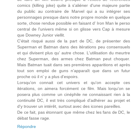
comics (killing joke) quite à s'aliéner d'une majeure partie
du public au contraire de Marvel qui a su intégrer ses
personnages presque dans notre propre monde en quelque
sorte, chose rendue possible en faisant d' Iron Man le perso
central de l'univers même si on glisse vers Cap à mesure
que Downey Junior viellit.
C'était risqué aussi de la part de DC, de présenter des
Superman et Batman dans des itérations peu consensuels
et qui divisent plus qu' autre chose. L'utilisation du meurtre
chez Superman, des armes chez Batman peut choquer.
Mais Batman tuait dans ses premières apparitions et après
tout son emploi de guns n’apparaît que dans un futur
proche où il n' y a plus d'espoirs.
Lorsqu'on connait cet univers et qu'on accepte ces
itérations, on aimera forcément ce film. Mais lorqu'on se
posera plus comme un cinéphile ne connaissant rien à la
continuité DC, il est très compliqué d'adhérer au projet et
d'y trouver un intérêt, surtout avec des icones pareilles.
De ce fait, pas étonnant que même chez les fans de DC, le
débat fasse rage.
Répondre