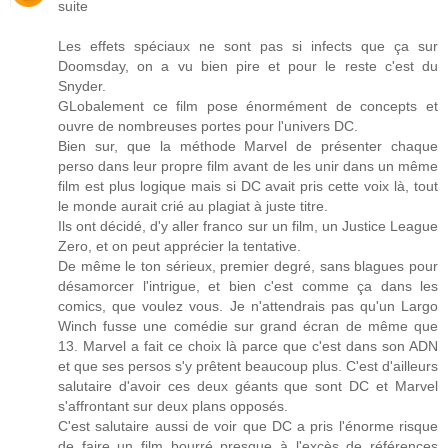
suite
Les effets spéciaux ne sont pas si infects que ça sur
Doomsday, on a vu bien pire et pour le reste c'est du
Snyder.
GLobalement ce film pose énormément de concepts et
ouvre de nombreuses portes pour l'univers DC.
Bien sur, que la méthode Marvel de présenter chaque
perso dans leur propre film avant de les unir dans un même
film est plus logique mais si DC avait pris cette voix là, tout
le monde aurait crié au plagiat à juste titre.
Ils ont décidé, d'y aller franco sur un film, un Justice League
Zero, et on peut apprécier la tentative.
De même le ton sérieux, premier degré, sans blagues pour
désamorcer l'intrigue, et bien c'est comme ça dans les
comics, que voulez vous. Je n'attendrais pas qu'un Largo
Winch fusse une comédie sur grand écran de même que
13. Marvel a fait ce choix là parce que c'est dans son ADN
et que ses persos s'y prêtent beaucoup plus. C'est d'ailleurs
salutaire d'avoir ces deux géants que sont DC et Marvel
s'affrontant sur deux plans opposés.
C'est salutaire aussi de voir que DC a pris l'énorme risque
de faire un film bourré presque à l'excès de références