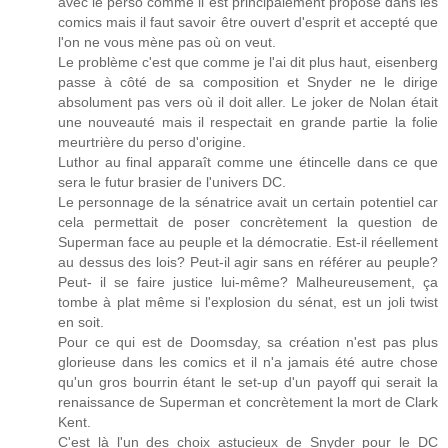
avec le perso comme il est principalement proposé dans les
comics mais il faut savoir être ouvert d'esprit et accepté que
l'on ne vous mène pas où on veut.
Le problème c'est que comme je l'ai dit plus haut, eisenberg
passe à côté de sa composition et Snyder ne le dirige
absolument pas vers où il doit aller. Le joker de Nolan était
une nouveauté mais il respectait en grande partie la folie
meurtrière du perso d'origine.
Luthor au final apparaît comme une étincelle dans ce que
sera le futur brasier de l'univers DC.
Le personnage de la sénatrice avait un certain potentiel car
cela permettait de poser concrètement la question de
Superman face au peuple et la démocratie. Est-il réellement
au dessus des lois? Peut-il agir sans en référer au peuple?
Peut- il se faire justice lui-même? Malheureusement, ça
tombe à plat même si l'explosion du sénat, est un joli twist
en soit.
Pour ce qui est de Doomsday, sa création n'est pas plus
glorieuse dans les comics et il n'a jamais été autre chose
qu'un gros bourrin étant le set-up d'un payoff qui serait la
renaissance de Superman et concrètement la mort de Clark
Kent.
C'est là l'un des choix astucieux de Snyder pour le DC