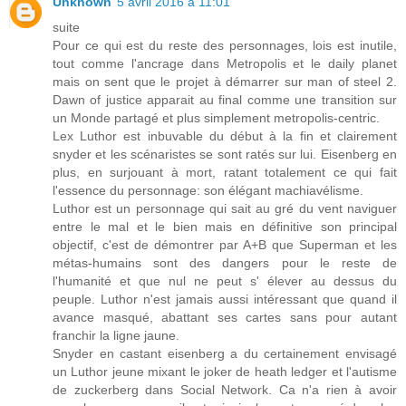
Unknown
5 avril 2016 à 11:01
suite
Pour ce qui est du reste des personnages, lois est inutile,
tout comme l'ancrage dans Metropolis et le daily planet
mais on sent que le projet à démarrer sur man of steel 2.
Dawn of justice apparait au final comme une transition sur
un Monde partagé et plus simplement metropolis-centric.
Lex Luthor est inbuvable du début à la fin et clairement
snyder et les scénaristes se sont ratés sur lui. Eisenberg en
plus, en surjouant à mort, ratant totalement ce qui fait
l'essence du personnage: son élégant machiavélisme.
Luthor est un personnage qui sait au gré du vent naviguer
entre le mal et le bien mais en définitive son principal
objectif, c'est de démontrer par A+B que Superman et les
métas-humains sont des dangers pour le reste de
l'humanité et que nul ne peut s' élever au dessus du
peuple. Luthor n'est jamais aussi intéressant que quand il
avance masqué, abattant ses cartes sans pour autant
franchir la ligne jaune.
Snyder en castant eisenberg a du certainement envisagé
un Luthor jeune mixant le joker de heath ledger et l'autisme
de zuckerberg dans Social Network. Ca n'a rien à avoir