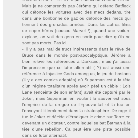
Mais je ne comprends pas Jérôme qui défend Batfleck
qui défonce les voitures avec des mecs dedans, tire
dans une bonbonne de gaz ou défonce des mecs qui
tiennent des grenades armées. Dans les autres films
de super-héros (coucou Marvel !), quand une voiture
explose, on voit des gens en sortir pour dire qu’ils ne
sont pas morts. Pas ici.
- Il y a pas mal de trucs intéressants dans le rêve de
Bruce dans le monde post-apocalyptique. Jérôme a
bien relevé les références à Darkseid, mais j’ai aussi
l’impression que ce futur alternatif ( ?) est aussi une
référence à Injustice Gods among us, le jeu de bastons
(il y a des comics adaptés) où Superman est à la tête
d’un régime totalitaire après avoir pété un câble : Lois
Lane (enceinte de son enfant) avait été capturé par le
Joker, mais Superman en voulant la sauver est sous
l’emprise de la drogue de l’Epouvantail et la tue en
l’envoyant littéralement dans la stratosphère. De rage il
tue le Joker et décide d’éradiquer le crime sur Terre en
devenant un dictateur, contre lequel se bat Batman à la
tête d’une rébellion. Ca peut être une piste possible
dans ce futur alternatif.