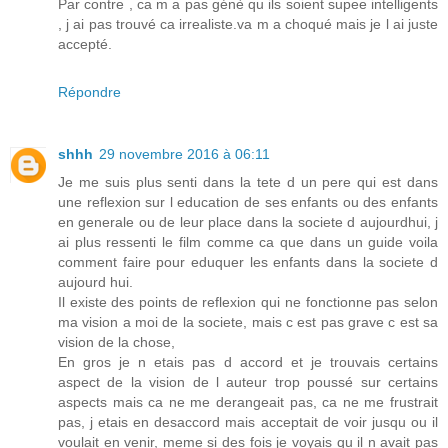
Par contre , ca m a pas génè qu ils soient supee intelligents
, j ai pas trouvé ca irrealiste.va m a choqué mais je l ai juste
accepté.
Répondre
shhh
29 novembre 2016 à 06:11
Je me suis plus senti dans la tete d un pere qui est dans
une reflexion sur l education de ses enfants ou des enfants
en generale ou de leur place dans la societe d aujourdhui, j
ai plus ressenti le film comme ca que dans un guide voila
comment faire pour eduquer les enfants dans la societe d
aujourd hui.
Il existe des points de reflexion qui ne fonctionne pas selon
ma vision a moi de la societe, mais c est pas grave c est sa
vision de la chose,
En gros je n etais pas d accord et je trouvais certains
aspect de la vision de l auteur trop poussé sur certains
aspects mais ca ne me derangeait pas, ca ne me frustrait
pas, j etais en desaccord mais acceptait de voir jusqu ou il
voulait en venir, meme si des fois je voyais qu il n avait pas