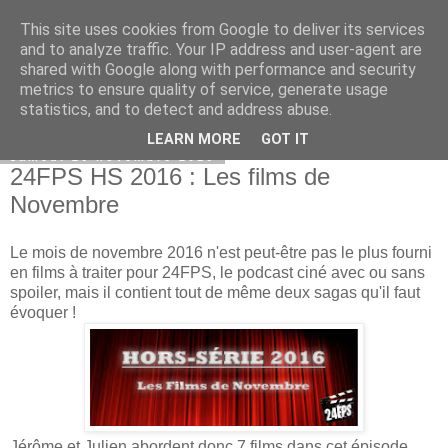
This site uses cookies from Google to deliver its services
Bepod
and to analyze traffic. Your IP address and user-agent are
shared with Google along with performance and security
metrics to ensure quality of service, generate usage
statistics, and to detect and address abuse.
▼
LEARN MORE
GOT IT
samedi 26 novembre 2016
24FPS HS 2016 : Les films de
Novembre
Le mois de novembre 2016 n'est peut-être pas le plus fourni
en films à traiter pour 24FPS, le podcast ciné avec ou sans
spoiler, mais il contient tout de même deux sagas qu'il faut
évoquer !
Jérôme et Julien abordent donc 7 films dans cet épisode,