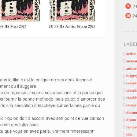
9
24
10
24
PS HS Mars 2023
24FPS HS Janvier Février 2023
LABE
action
animat
annon
biogra
ans le film c est la critique de ses deux facons d
coméd
ement qu il suggere
comédi
ste de reponse simple a ses questions et je pense que
ous fournir la bonne methode mais plutot d amorcer des
comédi
rfois la sensation d inacheve sur certaines partie du
course
docume
ouloir qu on doit d accord avec son point de vue car son
drame
sede des faiblesses
fantas
cu que vous en avez parle, vraiment "interessant"
film