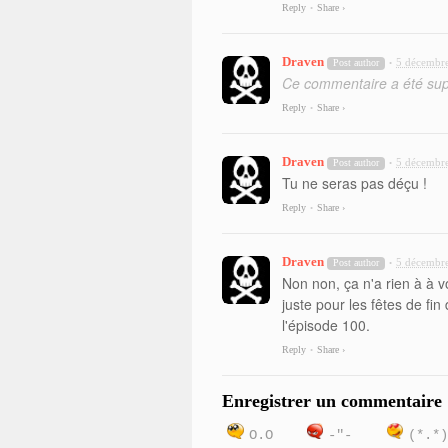
Reply
Share ›
•
Draven
5 décembre
Post author
•
Ce commentaire a été supp
Reply
Share ›
•
Draven
5 décembre
Post author
•
Tu ne seras pas déçu !
Reply
Share ›
•
Draven
5 décembre
Post author
•
Non non, ça n'a rien à à vo
juste pour les fêtes de fi
l'épisode 100.
Reply
Share ›
•
Enregistrer un commentaire
O.O
-"-
(*.*