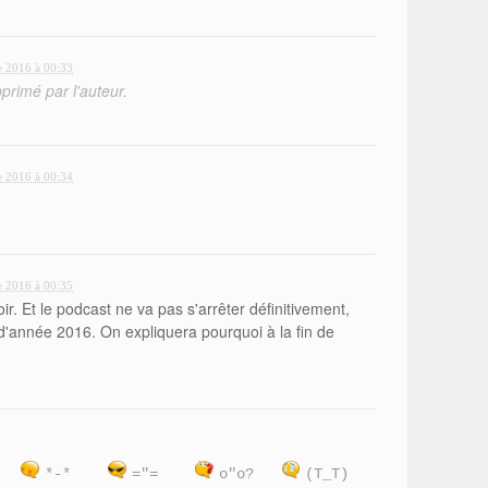
 2016 à 00:33
rimé par l'auteur.
 2016 à 00:34
 2016 à 00:35
ir. Et le podcast ne va pas s'arrêter définitivement,
n d'année 2016. On expliquera pourquoi à la fin de
)
*-*
="=
o"o?
(T_T)