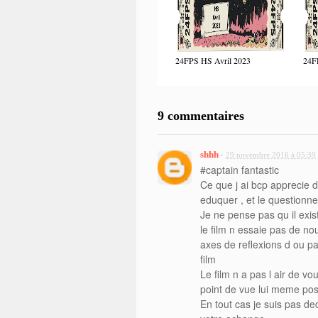
24FPS HS Avril 2023
24F
9 commentaires
shhh
29 novembre 2016 à 05:39
•
#captain fantastic
Ce que j ai bcp apprecie d
eduquer , et le questionn
Je ne pense pas qu il exi
le film n essaie pas de n
axes de reflexions d ou pa
film
Le film n a pas l air de v
point de vue lui meme pos
En tout cas je suis pas de