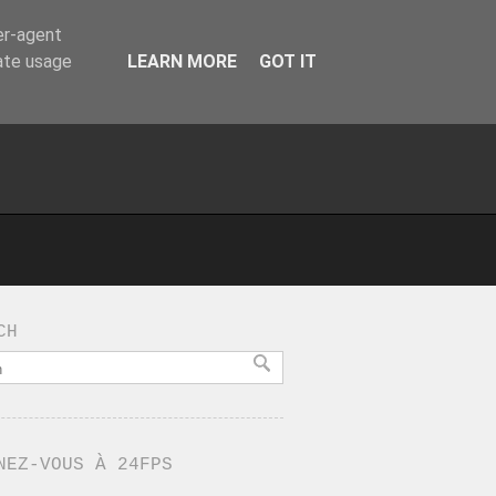
er-agent
rate usage
LEARN MORE
GOT IT
CH
NEZ-VOUS À 24FPS