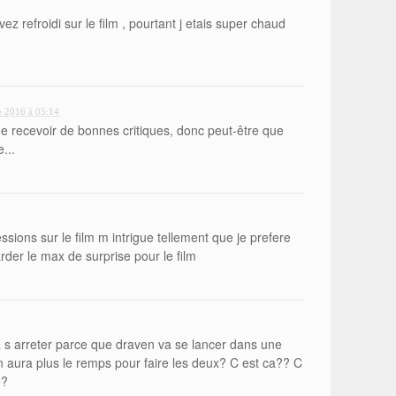
z refroidi sur le film , pourtant j etais super chaud
 2016 à 05:14
e recevoir de bonnes critiques, donc peut-être que
...
sions sur le film m intrigue tellement que je prefere
rder le max de surprise pour le film
a s arreter parce que draven va se lancer dans une
n aura plus le remps pour faire les deux? C est ca?? C
e?