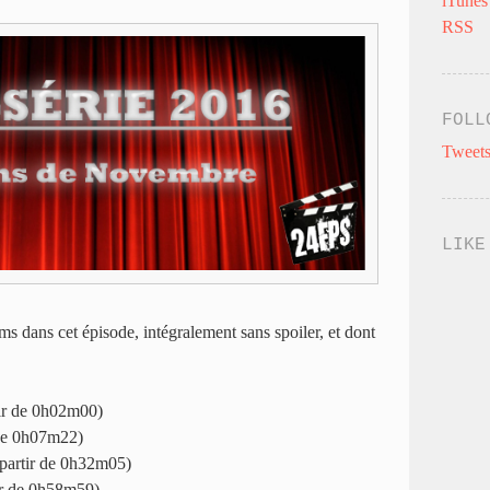
iTunes
RSS
FOLL
Tweets
LIKE
ms dans cet épisode, intégralement sans spoiler, et dont
tir de 0h02m00)
 de 0h07m22)
 partir de 0h32m05)
tir de 0h58m59)