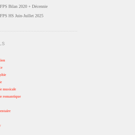
FPS Bilan 2020 + Décennie
FPS HS Juin-Juillet 2025
LS
ion
ce
phie
ie
e musicale
e romantique
ntaire
y