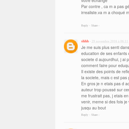
votre echange
Par contre , ca m a pas gén
irrealiste.va m a choqué ma
Reply
Share ›
•
shhh
29 novembre 2016 à 06:11
•
Je me suis plus senti dans 
education de ses enfants 
societe d aujourdhui, j ai
comment faire pour eduque
Il existe des points de re
la societe, mais c est pas 
En gros je n etais pas d ac
auteur trop poussé sur ce
me frustrait pas, j etais e
venir, meme si des fois je
jusqu au bout
Reply
Share ›
•