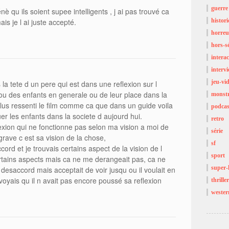
guerre
è qu ils soient supee intelligents , j ai pas trouvé ca
is je l ai juste accepté.
histor
horreu
hors-sé
interac
interv
jeu-vi
la tete d un pere qui est dans une reflexion sur l
ou des enfants en generale ou de leur place dans la
monst
 plus ressenti le film comme ca que dans un guide voila
podcas
r les enfants dans la societe d aujourd hui.
retro
flexion qui ne fonctionne pas selon ma vision a moi de
série
grave c est sa vision de la chose,
sf
cord et je trouvais certains aspect de la vision de l
sport
rtains aspects mais ca ne me derangeait pas, ca ne
super-
n desaccord mais acceptait de voir jusqu ou il voulait en
 voyais qu il n avait pas encore poussé sa reflexion
thriller
wester