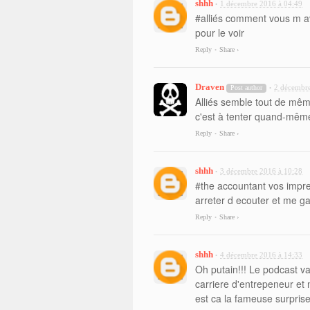
shhh
1 décembre 2016 à 04:49
•
#alliés comment vous m ave
pour le voir
Reply
Share ›
•
Draven
2 décembre
Post author
•
Alliés semble tout de mêm
c'est à tenter quand-même
Reply
Share ›
•
shhh
3 décembre 2016 à 10:28
•
#the accountant vos impres
arreter d ecouter et me ga
Reply
Share ›
•
shhh
4 décembre 2016 à 14:33
•
Oh putain!!! Le podcast v
carriere d'entrepeneur et 
est ca la fameuse surpris