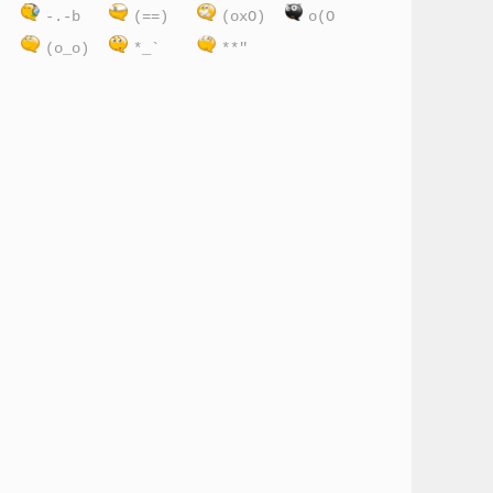
:
-.-b
(==)
(oxO)
o(O
(o_o)
*_`
**"