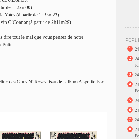
rtir de 1h22m00)
d Yates (à partir de 1h33m23)
avin O'Connor (à partir de 2h11m29)
s dire tout le mal que vous pensez de notre
POPU
 Potter.
1
24
2
24
Jo
3
24
ine des Guns N' Roses, issu de l'album Appetite For
4
24
Fo
5
24
6
24
7
24
8
24
Fo