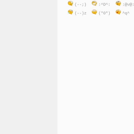
(--;)
:^D^:
:@v@
(--)z
(*0*)
^q^