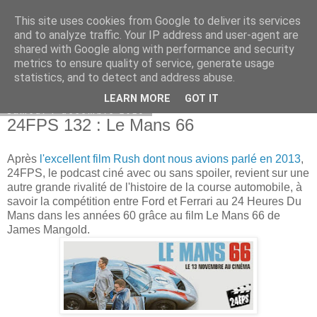
This site uses cookies from Google to deliver its services
Bepod
and to analyze traffic. Your IP address and user-agent are
shared with Google along with performance and security
metrics to ensure quality of service, generate usage
statistics, and to detect and address abuse.
▼
LEARN MORE
GOT IT
samedi 7 décembre 2019
24FPS 132 : Le Mans 66
Après
l'excellent film Rush dont nous avions parlé en 2013
,
24FPS, le podcast ciné avec ou sans spoiler, revient sur une
autre grande rivalité de l'histoire de la course automobile, à
savoir la compétition entre Ford et Ferrari au 24 Heures Du
Mans dans les années 60 grâce au film Le Mans 66 de
James Mangold.