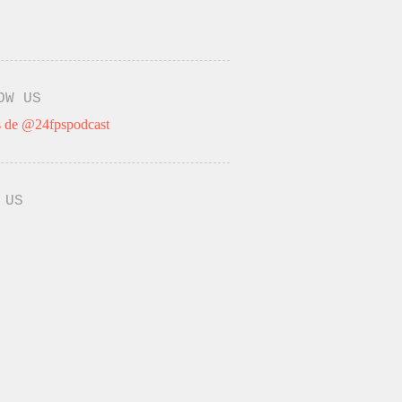
OW US
 de @24fpspodcast
 US