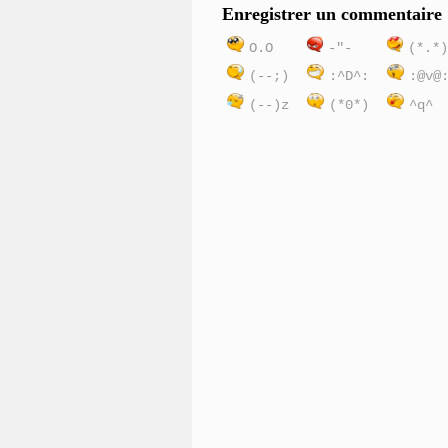
Enregistrer un commentaire
O.O
-"-
(*.*
(--;)
:^D^:
:@v@
(--)z
(*0*)
^q^