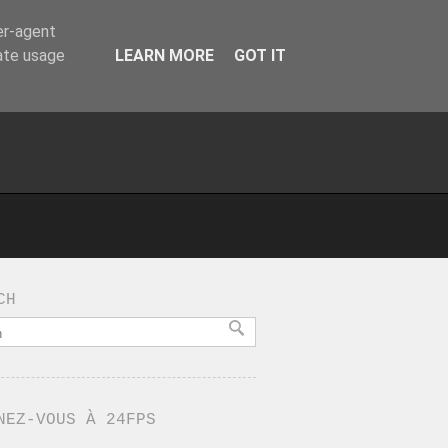
er-agent
rate usage
LEARN MORE
GOT IT
CH
NEZ-VOUS À 24FPS