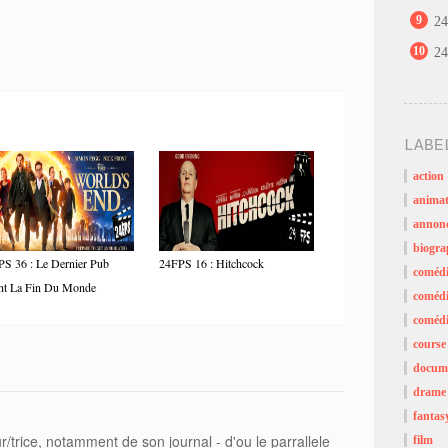
9
24
10
24
LABE
action
animat
annon
biogra
S 36 : Le Dernier Pub
24FPS 16 : Hitchcock
coméd
nt La Fin Du Monde
comédi
comédi
course
docume
drame
fantas
r/trice, notamment de son journal - d'ou le parrallele
film