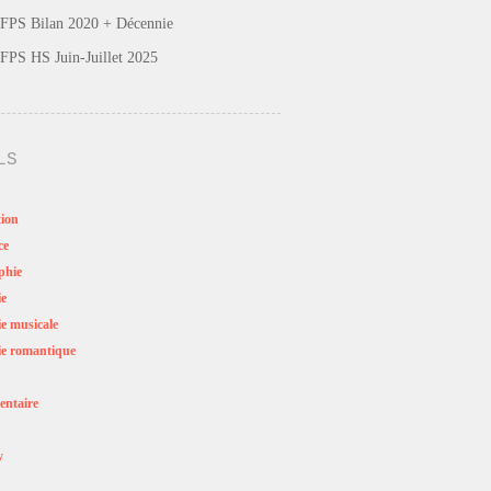
FPS Bilan 2020 + Décennie
FPS HS Juin-Juillet 2025
LS
ion
ce
phie
ie
e musicale
e romantique
ntaire
y