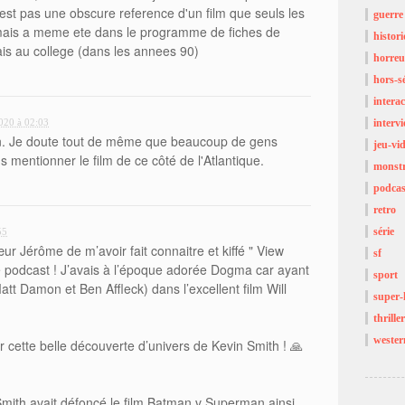
est pas une obscure reference d'un film que seuls les
guerre
mais a meme ete dans le programme de fiches de
histor
ais au college (dans les annees 90)
horreu
hors-sé
interac
2020 à 02:03
interv
on. Je doute tout de même que beaucoup de gens
jeu-vi
ns mentionner le film de ce côté de l'Atlantique.
monst
podcas
retro
série
55
r Jérôme de m’avoir fait connaitre et kiffé " View
sf
 podcast ! J’avais à l’époque adorée Dogma car ayant
sport
tt Damon et Ben Affleck) dans l’excellent film Will
super-
thriller
wester
 cette belle découverte d’univers de Kevin Smith ! 🙏
 Smith avait défoncé le film Batman v Superman ainsi