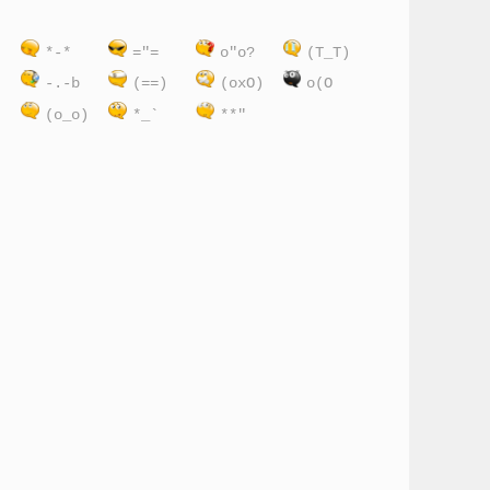
)
*-*
="=
o"o?
(T_T)
:
-.-b
(==)
(oxO)
o(O
(o_o)
*_`
**"