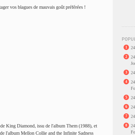
rtager vos blagues de mauvais goût préférées !
POPU
1
24
2
24
Jo
3
24
4
24
Fo
5
24
6
24
7
24
de King Diamond, issu de l'album Them (1988), et
8
24
Fo
e l'album Mellon Collie and the Infinite Sadness