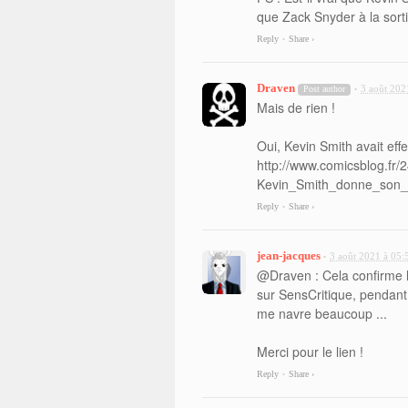
que Zack Snyder à la sort
Reply
Share ›
•
Draven
3 août 202
Post author
•
Mais de rien !
Oui, Kevin Smith avait eff
http://www.comicsblog.fr/
Kevin_Smith_donne_son
Reply
Share ›
•
jean-jacques
3 août 2021 à 05:
•
@Draven : Cela confirme h
sur SensCritique, pendant
me navre beaucoup ...
Merci pour le lien !
Reply
Share ›
•