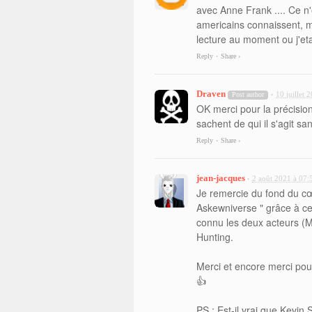
avec Anne Frank .... Ce n'
americains connaissent, 
lecture au moment ou j'et
Reply
Share ›
•
Draven
10 juillet 
Post author
•
OK merci pour la précisi
sachent de qui il s'agit sa
Reply
Share ›
•
jean-jacques
2 août 2021 à 07:
•
Je remercie du fond du cœu
Askewniverse " grâce à ce
connu les deux acteurs (Ma
Hunting.
Merci et encore merci pour
👍
PS : Est-il vrai que Kevin