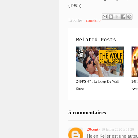
(1995)
Libellés :
comédie
Related Posts
24FPS 47 : Le Loup De Wall
24FP
Street
Ava
5 commentaires
20cent
10 juillet 2020 à 01:26
•
Helen Keller est une auteu