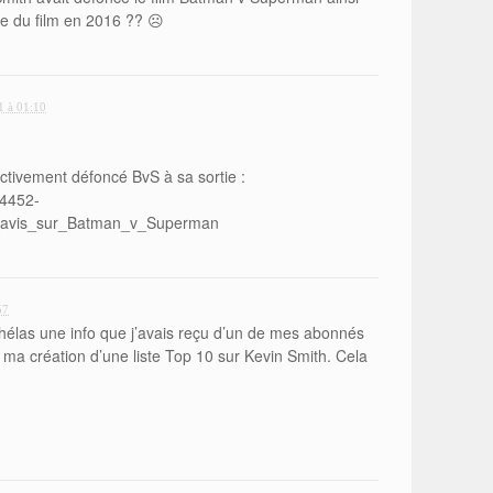
ie du film en 2016 ?? ☹️
1 à 01:10
ectivement défoncé BvS à sa sortie :
24452-
_avis_sur_Batman_v_Superman
57
élas une info que j’avais reçu d’un de mes abonnés
 ma création d’une liste Top 10 sur Kevin Smith. Cela