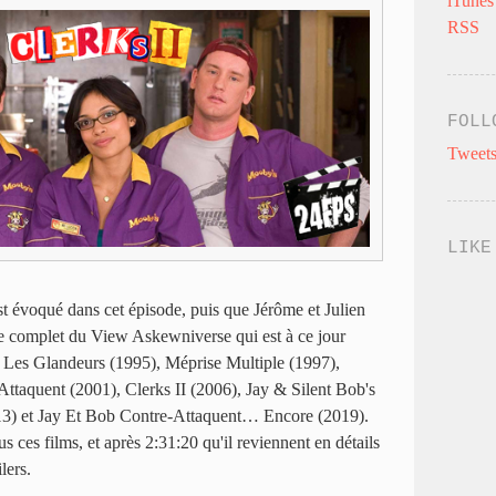
iTunes
RSS
FOLL
Tweets
LIKE
est évoqué dans cet épisode, puis que Jérôme et Julien
ue complet du View Askewniverse qui est à ce jour
, Les Glandeurs (1995), Méprise Multiple (1997),
taquent (2001), Clerks II (2006), Jay & Silent Bob's
3) et Jay Et Bob Contre-Attaquent… Encore (2019).
s ces films, et après 2:31:20 qu'il reviennent en détails
lers.