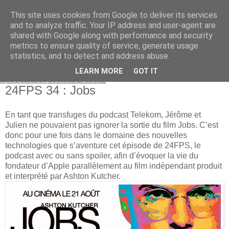
This site uses cookies from Google to deliver its services
Bepod
and to analyze traffic. Your IP address and user-agent are
shared with Google along with performance and security
metrics to ensure quality of service, generate usage
statistics, and to detect and address abuse.
▼
LEARN MORE
GOT IT
jeudi 5 septembre 2013
24FPS 34 : Jobs
En tant que transfuges du podcast Telekom, Jérôme et
Julien ne pouvaient pas ignorer la sortie du film Jobs. C’est
donc pour une fois dans le domaine des nouvelles
technologies que s’aventure cet épisode de 24FPS, le
podcast avec ou sans spoiler, afin d’évoquer la vie du
fondateur d’Apple parallèlement au film indépendant produit
et interprété par Ashton Kutcher.