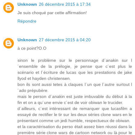
Unknown
26 décembre 2015 à 17:34
Je suis choqué par cette affirmation!
Répondre
Unknown
27 décembre 2015 à 04:20
à ce point?O.O
sinon le problème sur le personnage d´anakin sur l
´ensemble de la prélogie, je pense que c´est plus le
scénario et l´écriture de lucas que les prestations de jake
llyod et hayden christensen.
bon ils sont aussi tetes à claques l´un que l´autre surtout l
´ado prépubère.
mais le person d´anakin est juste imbuvable du début à la
fin et on a qu´une envie c´est de voir obiwan le trucider.
d´ailleurs, c´est intéressant de remarquer que lucasfilm a
essayé de rectifier le tir sur les deux séries clone wars en le
présentant comme un jedi humble, respectueux de obiwan.
et la caractérisation du perso était assez bien réussi dans la
première série clone wars de cartoon network ou là pour le