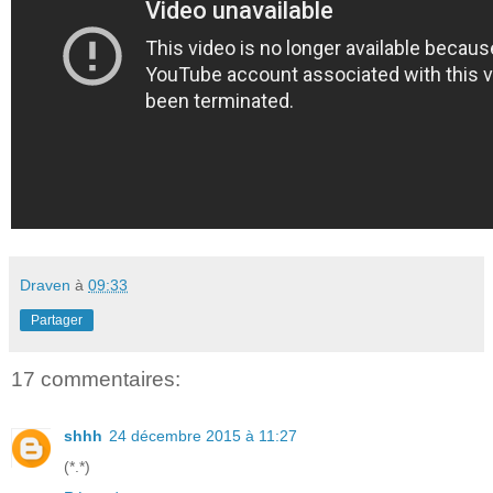
Draven
à
09:33
Partager
17 commentaires:
shhh
24 décembre 2015 à 11:27
(*.*)