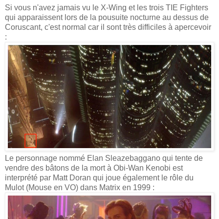
Si vous n'avez jamais vu le X-Wing et les trois TIE Fighters
qui apparaissent lors de la pousuite nocturne au dessus de
Coruscant, c'est normal car il sont très difficiles à apercevoir
:
Le personnage nommé Elan Sleazebaggano qui tente de
vendre des bâtons de la mort à Obi-Wan Kenobi est
interprété par Matt Doran qui joue également le rôle du
Mulot (Mouse en VO) dans Matrix en 1999 :