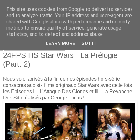
This site uses cookies from Google to deliver its services
Bepod
and to analyze traffic. Your IP address and user-agent are
shared with Google along with performance and security
metrics to ensure quality of service, generate usage
statistics, and to detect and address abuse.
▼
LEARN MORE
GOT IT
jeudi 24 décembre 2015
24FPS HS Star Wars : La Prélogie
(Part. 2)
Nous voici arrivés à la fin de nos épisodes hors-série
consacrés aux six films originaux Star Wars avec cette fois
les Episodes II - L'Attaque Des Clones et III - La Revanche
Des Sith réalisés par George Lucas !