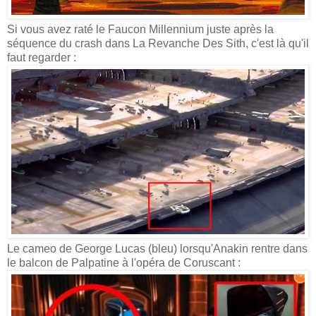
Si vous avez raté le Faucon Millennium juste après la
séquence du crash dans La Revanche Des Sith, c'est là qu'il
faut regarder :
Le cameo de George Lucas (bleu) lorsqu'Anakin rentre dans
le balcon de Palpatine à l'opéra de Coruscant :