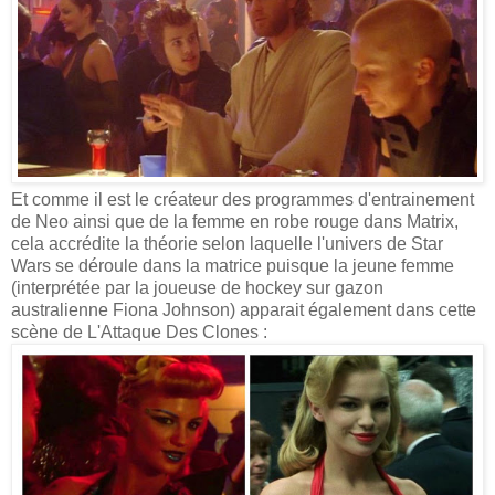
Et comme il est le créateur des programmes d'entrainement
de Neo ainsi que de la femme en robe rouge dans Matrix,
cela accrédite la théorie selon laquelle l'univers de Star
Wars se déroule dans la matrice puisque la jeune femme
(interprétée par la joueuse de hockey sur gazon
australienne Fiona Johnson) apparait également dans cette
scène de L'Attaque Des Clones :