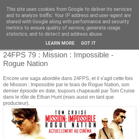
This site uses cookies from Google to deliver its services
Bepod
and to analyze traffic. Your IP address and user-agent are
shared with Google along with performance and security
metrics to ensure quality of service, generate usage
statistics, and to detect and address abuse.
▼
LEARN MORE
GOT IT
lundi 31 août 2015
24FPS 79 : Mission : Impossible -
Rogue Nation
Encore une saga abordée dans 24FPS, et il s'agit cette fois
de Mission : Impossible par le biais de Rogue Nation, son
dernier épisode en date, toujours chapeauté par Tom Cruise
dans le rôle de Ethan Hunt (mais aussi en tant que
producteur).