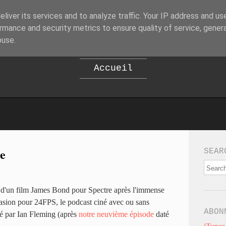
liver its services and to analyze traffic. Your IP address and us
B
EPOD
rmance and security metrics to ensure quality of service, gene
buse.
Accueil
re
SEAR
n d'un film James Bond pour Spectre après l'immense
asion pour 24FPS, le podcast ciné avec ou sans
ABON
éé par Ian Fleming (après
notre neuvième épisode
daté