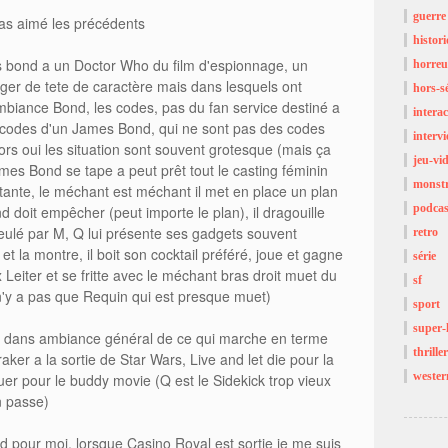
guerre
pas aimé les précédents
histor
s bond a un Doctor Who du film d'espionnage, un
horreu
er de tete de caractère mais dans lesquels ont
hors-sé
mbiance Bond, les codes, pas du fan service destiné a
interac
s codes d'un James Bond, qui ne sont pas des codes
interv
ors oui les situation sont souvent grotesque (mais ça
jeu-vi
ames Bond se tape a peut prêt tout le casting féminin
monst
tante, le méchant est méchant il met en place un plan
podcas
doit empêcher (peut importe le plan), il dragouille
ulé par M, Q lui présente ses gadgets souvent
retro
et la montre, il boit son cocktail préféré, joue et gagne
série
x Leiter et se fritte avec le méchant bras droit muet du
sf
 n'y a pas que Requin qui est presque muet)
sport
super-
ne dans ambiance général de ce qui marche en terme
thriller
er a la sortie de Star Wars, Live and let die pour la
wester
tuer pour le buddy movie (Q est le Sidekick trop vieux
n passe)
d pour moi, lorsque Casino Royal est sortie je me suis