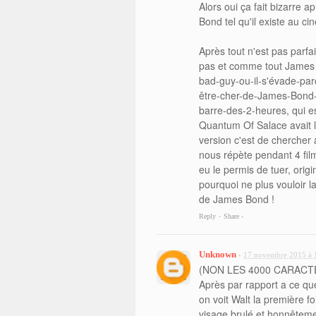
Alors oui ça fait bizarre 
Bond tel qu'il existe au c
Après tout n'est pas parfa
pas et comme tout James B
bad-guy-ou-il-s'évade-parce
être-cher-de-James-Bond-pa
barre-des-2-heures, qui e
Quantum Of Salace avait le
version c'est de chercher a
nous répète pendant 4 fil
eu le permis de tuer, origi
pourquoi ne plus vouloir l
de James Bond !
Reply
Share ›
•
Unknown
17 novembre 2015 à 
•
(NON LES 4000 CARACTE
Après par rapport a ce que
on voit Walt la première fo
visage brulé et honnêtemen