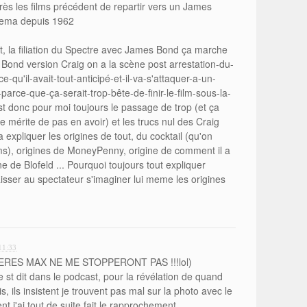
après les films précédent de repartir vers un James
inema depuis 1962
it, la filiation du Spectre avec James Bond ça marche
ond version Craig on a la scène post arrestation-du-
-qu'il-avait-tout-anticipé-et-il-va-s'attaquer-a-un-
rce-que-ça-serait-trop-bête-de-finir-le-film-sous-la-
st donc pour moi toujours le passage de trop (et ça
 mérite de pas en avoir) et les trucs nul des Craig
 expliquer les origines de tout, du cocktail (qu'on
ms), origines de MoneyPenny, origine de comment il a
ne de Blofeld ... Pourquoi toujours tout expliquer
aisser au spectateur s'imaginer lui meme les origines
11:33
RES MAX NE ME STOPPERONT PAS !!!lol)
 st dit dans le podcast, pour la révélation de quand
is, ils insistent je trouvent pas mal sur la photo avec le
t j'ai tout de suite fait le rapprochement