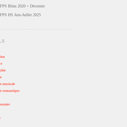
FPS Bilan 2020 + Décennie
FPS HS Juin-Juillet 2025
LS
ion
ce
phie
ie
e musicale
e romantique
ntaire
y