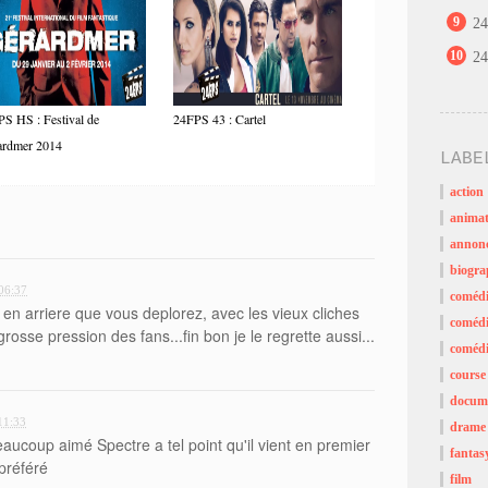
9
24
10
24
S HS : Festival de
24FPS 43 : Cartel
ardmer 2014
LABE
action
animat
annon
biogra
06:37
coméd
 en arriere que vous deplorez, avec les vieux cliches
comédi
 grosse pression des fans...fin bon je le regrette aussi...
comédi
course
docume
11:33
drame
beaucoup aimé Spectre a tel point qu'il vient en premier
fantas
préféré
film