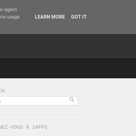
er-agent
rate usage
LEARN MORE
GOT IT
CH
NEZ-VOUS À 24FPS