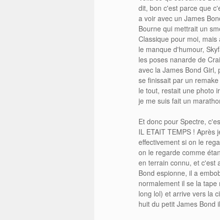
dit, bon c'est parce que c
a voir avec un James Bond
Bourne qui mettrait un s
Classique pour moi, mais 
le manque d'humour, Skyfall
les poses nanarde de Crai
avec la James Bond Girl, p
se finissait par un remake 
le tout, restait une photo i
je me suis fait un maratho
Et donc pour Spectre, c'e
IL ETAIT TEMPS ! Après j
effectivement si on le reg
on le regarde comme étant 
en terrain connu, et c'est
Bond espionne, il a embob
normalement il se la tape 
long lol) et arrive vers la 
huit du petit James Bond il