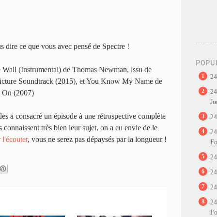
us dire ce que vous avec pensé de Spectre !
POPU
e Wall (Instrumental) de Thomas Newman, issu de
1
24
 Picture Soundtrack (2015), et You Know My Name de
2
24
y On (2007)
Jo
es a consacré un épisode à une rétrospective complète
3
24
connaissent très bien leur sujet, on a eu envie de le
4
24
 l'écouter
, vous ne serez pas dépaysés par la longueur !
Fo
5
24
6
24
7
24
8
24
Fo