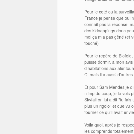
Pour le coté ou la surve
France je pense que oui ma
connait pas la réponse, m
des kidnappings donc peut
moi ça m'a pas gêné (et vu
touché)
Pour le repère de Blofeld,
puisse dormir, a mon avis
d'habitations aux alentour
C, mais il a aussi d'autres
Et pour Sam Mendes je dirai
n'imp du coup, je le vois 
Skyfall on lui a dit "tu f
plus un rigolo" et que vu c
tourner ce qu'il avait env
Voila quoi, après je respec
les comprends totalement