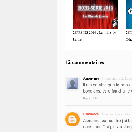
24FPS HS 2014 : Les films de
24FP
Janvier
Gér
12 commentaires
Anonyme
17 novembre 2015 à 
•
il me semble que le retour
bondiens, et le fait d' une
Reply
Share ›
•
Unknown
17 novembre 2015 à 
•
Alors moi par contre j'ai 
dans mes Craig's version 