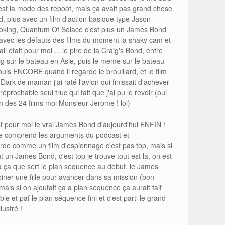
'est la mode des reboot, mais ça avait pas grand chose
, plus avec un film d'action basique type Jason
moking, Quantum Of Solace c'est plus un James Bond
avec les défauts des films du moment la shaky cam et
 était pour moi ... le pire de la Craig's Bond, entre
g sur le bateau en Asie, puis le meme sur le bateau
uis ENCORE quand il regarde le brouillard, et le film
Dark de maman j'ai raté l'avion qui finissait d'achever
rréprochable seul truc qui fait que j'ai pu le revoir (oui
n des 24 films moi Monsieur Jerome ! lol)
st pour moi le vrai James Bond d'aujourd'hui ENFIN !
e comprend les arguments du podcast et
arde comme un film d'espionnage c'est pas top, mais si
un James Bond, c'est top je trouve tout est la, on est
 a ça que sert le plan séquence au début, le James
iner une fille pour avancer dans sa mission (bon
mais si on ajoutait ça a plan séquence ça aurait fait
cible et paf le plan séquence fini et c'est parti le grand
lustré !