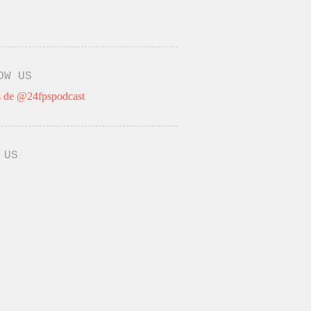
OW US
 de @24fpspodcast
 US