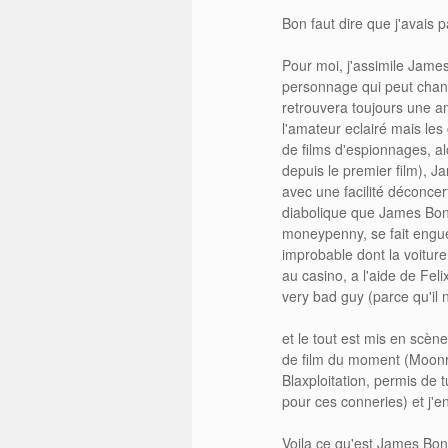
Bon faut dire que j'avais 
Pour moi, j'assimile Jame
personnage qui peut chang
retrouvera toujours une a
l'amateur eclairé mais le
de films d'espionnages, al
depuis le premier film), J
avec une facilité déconcer
diabolique que James Bond 
moneypenny, se fait engue
improbable dont la voiture 
au casino, a l'aide de Feli
very bad guy (parce qu'il
et le tout est mis en scè
de film du moment (Moonrak
Blaxploitation, permis de 
pour ces conneries) et j'e
Voila ce qu'est James Bon