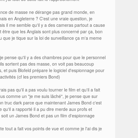
illance de masse ne dérange pas grand monde, en
is en Angleterre ? C'est une vraie question, je
ais il me semble qu'il y a des cameras partout a cause
 être que les Anglais sont plus concerné par ça, bon
 que je tique sur la loi de surveillance ça m'a meme
 je pense qu'il y a des chambres pour que le personnel
 ils sortent pas des masse, on voit pas beaucoup
s, et puis Blofeld prépare le logiciel d'espionnage pour
 activités (cf les premiers Bond)
s pas qu'il a pas voulu tourner le film et qu'il a fait
plus comme un "je me suis lâché", je pense que sur
ais un truc dark parce que maintenant James Bond c'est
e qu'il a rapporté il a pu dire merde aux profs et
ie soit un James Bond et pas un film d'espionnage
te tout a fait vos points de vue et comme je l'ai dis je