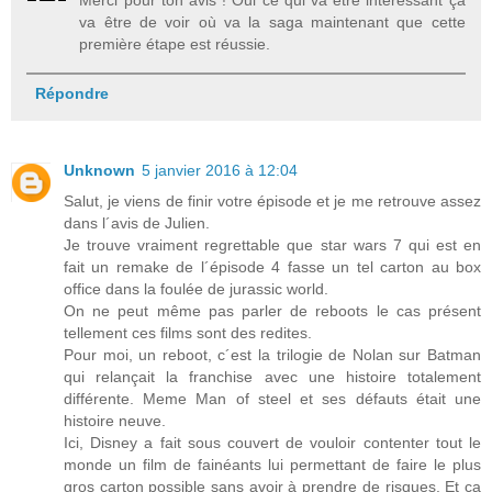
Merci pour ton avis ! Oui ce qui va être intéressant ça
va être de voir où va la saga maintenant que cette
première étape est réussie.
Répondre
Unknown
5 janvier 2016 à 12:04
Salut, je viens de finir votre épisode et je me retrouve assez
dans l´avis de Julien.
Je trouve vraiment regrettable que star wars 7 qui est en
fait un remake de l´épisode 4 fasse un tel carton au box
office dans la foulée de jurassic world.
On ne peut même pas parler de reboots le cas présent
tellement ces films sont des redites.
Pour moi, un reboot, c´est la trilogie de Nolan sur Batman
qui relançait la franchise avec une histoire totalement
différente. Meme Man of steel et ses défauts était une
histoire neuve.
Ici, Disney a fait sous couvert de vouloir contenter tout le
monde un film de fainéants lui permettant de faire le plus
gros carton possible sans avoir à prendre de risques. Et ça