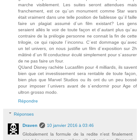
marche visiblement. Les suites seront attendues mais
franchement, est ce qu´un monument comme Star wars
était vraiment dans une telle position de faiblesse qu´il faille
faire un plagiat assumé d´un film existant? Les gens
seraient allés le voir de toute façon et d´autant plus qu´au
contraire de la prélogie personne ne connait la fin de cette
trilogie, ce qui rajoute l´inconnu. C´est dommage qu´avec
un tel univers, on nous justifie un film d´exposition sur 2h
mâtiné d´un fil conducteur éculé simplement pour s´assurer
de ne pas faire un four.
QUand Disney rachète Lucasfilm pour 4 milliards, ils savent
bien que cet investissement sera rentable de toute façon,
bien plus que Marvel Studios ou ils ont du un peu bossé
pour imposer l´univers avant de s´endormir pour Age of
ultron grosso modo.
Répondre
Réponses
Draven
10 janvier 2016 à 03:46
Globalement la formule de la redite n'est finalement