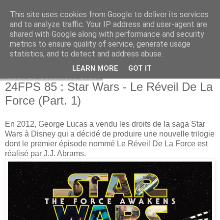
This site uses cookies from Google to deliver its services
Bepod
and to analyze traffic. Your IP address and user-agent are
shared with Google along with performance and security
metrics to ensure quality of service, generate usage
statistics, and to detect and address abuse.
▼
LEARN MORE
GOT IT
lundi 28 décembre 2015
24FPS 85 : Star Wars - Le Réveil De La
Force (Part. 1)
En 2012, George Lucas a vendu les droits de la saga Star
Wars à Disney qui a décidé de produire une nouvelle trilogie
dont le premier épisode nommé Le Réveil De La Force est
réalisé par J.J. Abrams.