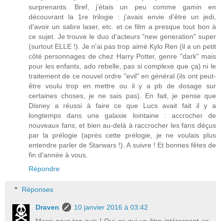
surprenants. Bref, j'étais un peu comme gamin en
découvrant la 1re trilogie : j'avais envie d'être un jedi,
d'avoir un sabre laser, etc. et ce film a presque tout bon à
ce sujet. Je trouve le duo d'acteurs "new generation" super
(surtout ELLE !). Je n'ai pas trop aimé Kylo Ren (il a un petit
côté personnages de chez Harry Potter, genre "dark" mais
pour les enfants, ado rebelle, pas si complexe que ça) ni le
traitement de ce nouvel ordre "evil" en général (ils ont peut-
être voulu trop en mettre ou il y a pb de dosage sur
certaines choses, je ne sais pas). En fait, je pense que
Disney a réussi à faire ce que Lucs avait fait il y a
longtemps dans une galaxie lointaine : accrocher de
nouveaux fans, et bien au-delà à raccrocher les fans déçus
par la prélogie (après cette prélogie, je ne voulais plus
entendre parler de Starwars !). A suivre ! Et bonnes fêtes de
fin d'année à vous.
Répondre
Réponses
Draven
10 janvier 2016 à 03:42