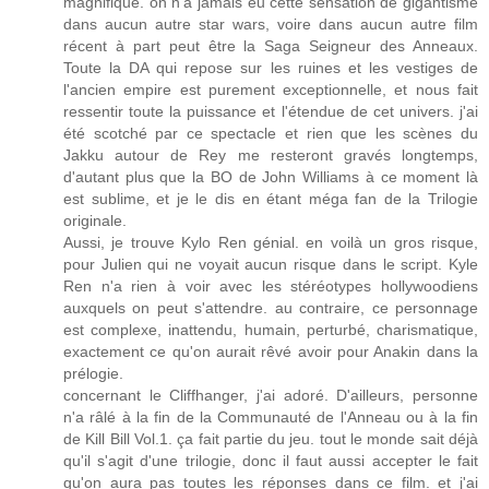
magnifique. on n'a jamais eu cette sensation de gigantisme
dans aucun autre star wars, voire dans aucun autre film
récent à part peut être la Saga Seigneur des Anneaux.
Toute la DA qui repose sur les ruines et les vestiges de
l'ancien empire est purement exceptionnelle, et nous fait
ressentir toute la puissance et l'étendue de cet univers. j'ai
été scotché par ce spectacle et rien que les scènes du
Jakku autour de Rey me resteront gravés longtemps,
d'autant plus que la BO de John Williams à ce moment là
est sublime, et je le dis en étant méga fan de la Trilogie
originale.
Aussi, je trouve Kylo Ren génial. en voilà un gros risque,
pour Julien qui ne voyait aucun risque dans le script. Kyle
Ren n'a rien à voir avec les stéréotypes hollywoodiens
auxquels on peut s'attendre. au contraire, ce personnage
est complexe, inattendu, humain, perturbé, charismatique,
exactement ce qu'on aurait rêvé avoir pour Anakin dans la
prélogie.
concernant le Cliffhanger, j'ai adoré. D'ailleurs, personne
n'a râlé à la fin de la Communauté de l'Anneau ou à la fin
de Kill Bill Vol.1. ça fait partie du jeu. tout le monde sait déjà
qu'il s'agit d'une trilogie, donc il faut aussi accepter le fait
qu'on aura pas toutes les réponses dans ce film. et j'ai