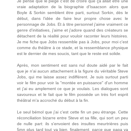
Je pense que le piège c'est de croire que ça allait être une
vraie adaptation de la biographie d'Isaacson alors que
Boyle & Sorkin semblent être parti, surtout Sorkin, dès le
début, dans l'idée de faire leur propre chose avec le
personnage de Jobs. Et à titre personnel j'aime vraiment ce
genre d'initiatives, j'aime et j'adore quand des créateurs se
détachent de la réalité pour vouloir raconter leurs histoires.
Je me fiche que Jobs ressemble pas à Jobs, pour moi c'est
comme du théâtre à ce stade, et la ressemblance physique
est le dernier de mes soucis, tant que le reste est solide.
Après, mon sentiment est sans nul doute aidé par le fait
que je n'ai aucun attachement à la figure du véritable Steve
Jobs, qui me laisse assez indifférent. Je suis surtout parti
voir le film pour voir la "montée en puissance" d'un homme
et j'ai eu amplement ce que je voulais. Les dialogues sont
savoureux et le fait que le film possède un très fort esprit
théâtral m'a accroché du début à la fin.
Le seul bémol que j'ai c'est cette fin un peu étrange. Cette
réconciliation bizarre entre Steve et sa fille, qui sort un peu
de nulle part: ils s'envoient des insultes meurtrières puis
5mn plus tard tout va bien, finalement, parce que papa va