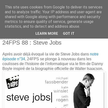
This site uses cookies from Google to deliver its services
Bepod
and to analyze traffic. Your IP address and user-agent are
shared with Google along with performance and security
metrics to ensure quality of service, generate usage
statistics, and to detect and address abuse.
▼
LEARN MORE
GOT IT
vendredi 5 février 2016
24FPS 88 : Steve Jobs
Après avoir déjà évoqué la vie de Steve Jobs dans
notre
épisode n°34
, 24FPS se plonge à nouveau dans les
coulisses de l'histoire de l'informatique via le film de Danny
Boyle inspiré de la biographie officielle de Walter Isaacson.